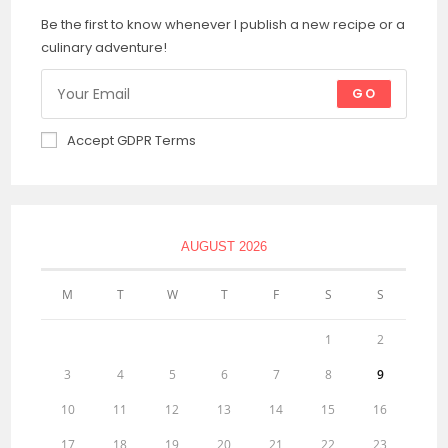
Be the first to know whenever I publish a new recipe or a
culinary adventure!
GO
Accept GDPR Terms
AUGUST 2026
M
T
W
T
F
S
S
1
2
3
4
5
6
7
8
9
10
11
12
13
14
15
16
17
18
19
20
21
22
23