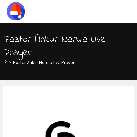
Skip
to
content
Pastor Ankur Narula Live
Prayer
>
Pastor Ankur Narula Live Prayer