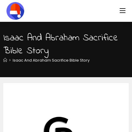
Skip
to
content
Isaac And Abraham Sacrifice
Bible Story
>
Isaac And Abraham Sacrifice Bible Story