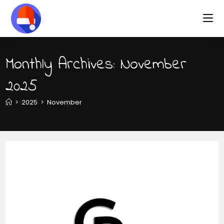
Skip
to
content
Monthly Archives: November
2025
>
2025
>
November