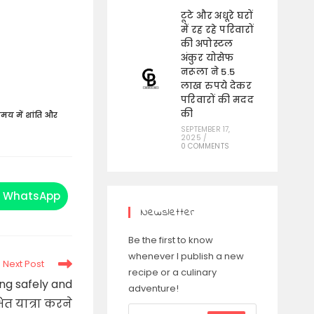
टूटे और अधूरे घरों
में रह रहे परिवारों
की अपोस्टल
अंकुर योसेफ
नरूला ने 5.5
लाख रुपये देकर
परिवारों की मदद
की
य में शांति और
SEPTEMBER 17,
2025
/
0 COMMENTS
WhatsApp
Opens
in
Newsletter
a
new
window
Be the first to know
whenever I publish a new
Next Post
recipe or a culinary
ing safely and
adventure!
षित यात्रा करने