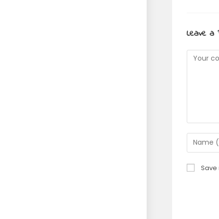
Leave a 
Commen
Enter
your
name
Save 
or
usernam
to
commen