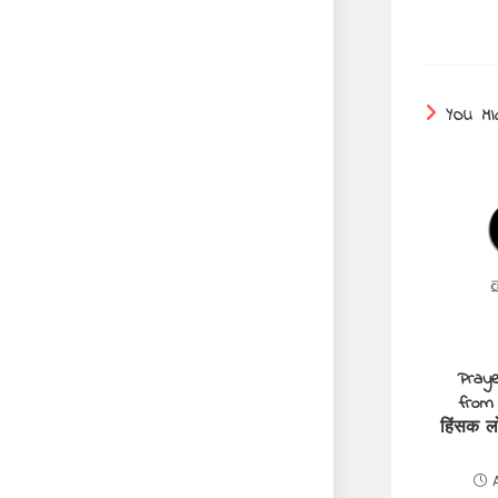
YOU MI
Praye
from 
हिंसक लो