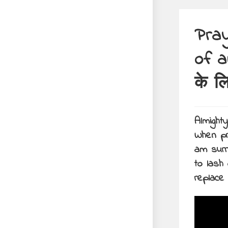
Pray
of a
के लि
Almight
When pr
am surr
to lash
replace 