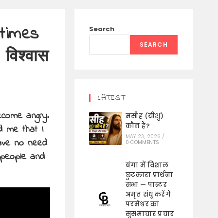
 times
Search
SEARCH
 विश्वास
LATEST
ecome angry.
मसीह (यीशु)
कौन हैं?
d me that I
MAY 23, 2026
/
ave no need
0 COMMENTS
 people and
बंगा में विशाल
छुटकारा प्रार्थना
सभा — पास्टर
अमृत संधू करेंगे
परमेश्वर का
सुसमाचार प्रचार