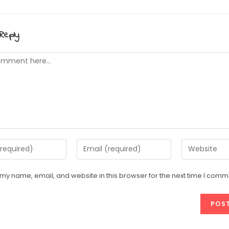
Reply
t
Enter
Enter
your
your
email
website
my name, email, and website in this browser for the next time I comm
address
URL
e
to
(optional)
comment
t