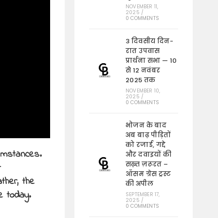
NOVEMBER 11,
2025
/
0 COMMENTS
3 दिवसीय दिन-
रात उपवास
प्रार्थना सभा — 10
से 12 नवंबर
2025 तक
NOVEMBER 10,
2025
/
0 COMMENTS
भोजन के बाद
अब बाढ़ पीड़ितों
को रजाई, गद्दे
umstances.
और दवाइयों की
सख़्त ज़रूरत –
t
ऑसम ग्रेस ट्रस्ट
ther, the
की अपील
e today.
SEPTEMBER 17,
2025
/
0 COMMENTS