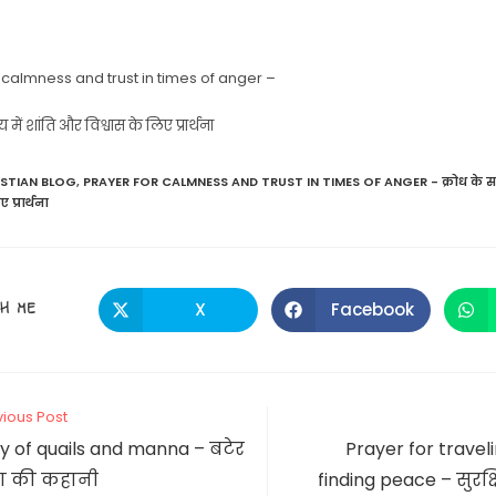
 calmness and trust in times of anger –
 में शांति और विश्वास के लिए प्रार्थना
ISTIAN BLOG
,
PRAYER FOR CALMNESS AND TRUST IN TIMES OF ANGER - क्रोध के सम
 प्रार्थना
SHARE
H ME
X
Facebook
Opens
Opens
in
in
a
a
THIS
new
new
window
window
CONTENT
vious Post
y of quails and manna – बटेर
Prayer for travel
ा की कहानी
finding peace – सुरक्