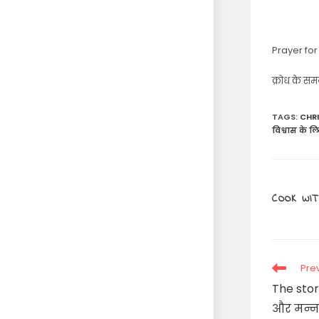
Prayer for
क्रोध के समय
TAGS
:
CHR
विश्वास के लिए
COOK WIT
Read
Pre
more
The stor
articles
और मन्न