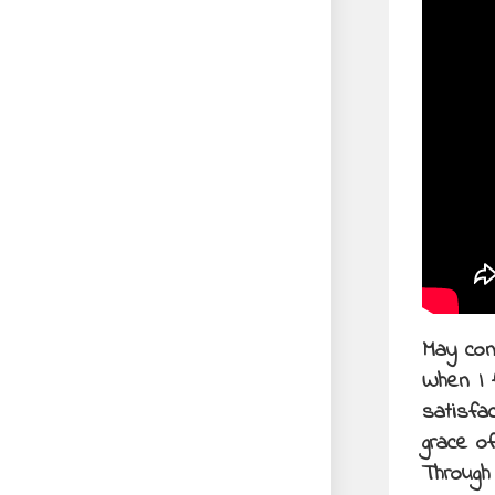
May con
When I 
satisfa
grace o
Through