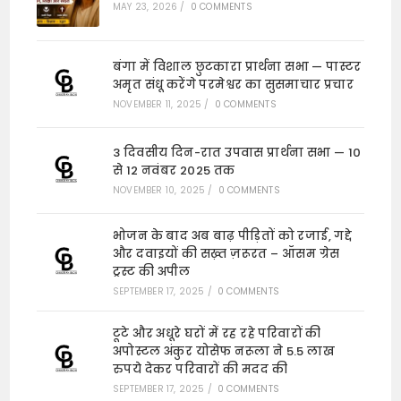
MAY 23, 2026
/
0 COMMENTS
बंगा में विशाल छुटकारा प्रार्थना सभा — पास्टर
अमृत संधू करेंगे परमेश्वर का सुसमाचार प्रचार
NOVEMBER 11, 2025
/
0 COMMENTS
3 दिवसीय दिन-रात उपवास प्रार्थना सभा — 10
से 12 नवंबर 2025 तक
NOVEMBER 10, 2025
/
0 COMMENTS
भोजन के बाद अब बाढ़ पीड़ितों को रजाई, गद्दे
और दवाइयों की सख़्त ज़रूरत – ऑसम ग्रेस
ट्रस्ट की अपील
SEPTEMBER 17, 2025
/
0 COMMENTS
टूटे और अधूरे घरों में रह रहे परिवारों की
अपोस्टल अंकुर योसेफ नरूला ने 5.5 लाख
रुपये देकर परिवारों की मदद की
SEPTEMBER 17, 2025
/
0 COMMENTS