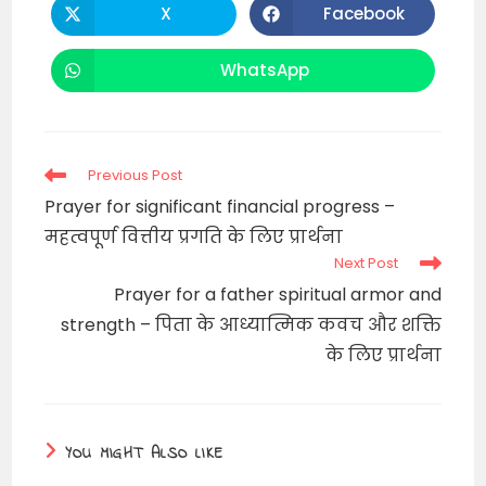
CONTENT
X
Facebook
Opens
Opens
in
in
a
a
new
new
WhatsApp
Opens
window
window
in
a
new
window
Read
Previous Post
more
Prayer for significant financial progress –
articles
महत्वपूर्ण वित्तीय प्रगति के लिए प्रार्थना
Next Post
Prayer for a father spiritual armor and
strength – पिता के आध्यात्मिक कवच और शक्ति
के लिए प्रार्थना
YOU MIGHT ALSO LIKE