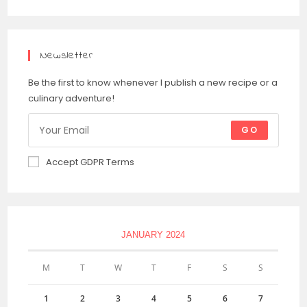
Newsletter
Be the first to know whenever I publish a new recipe or a
culinary adventure!
GO
Accept GDPR Terms
JANUARY 2024
M
T
W
T
F
S
S
1
2
3
4
5
6
7