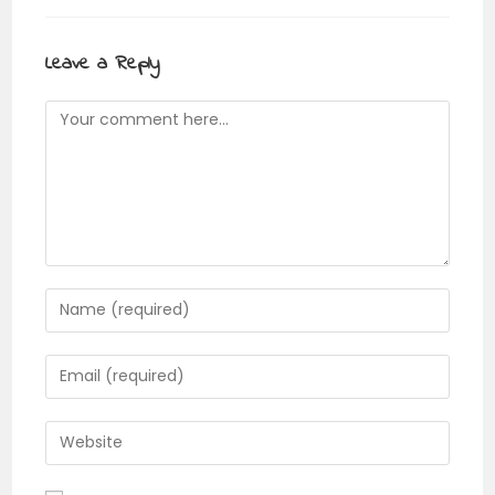
Leave a Reply
Comment
Enter
your
name
Enter
or
your
username
email
Enter
to
address
your
comment
to
website