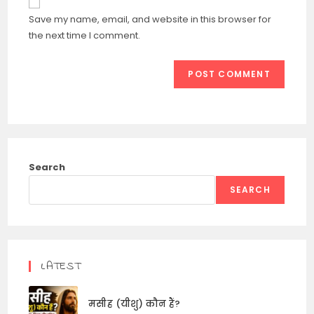
comment
URL
Save my name, email, and website in this browser for
(optional)
the next time I comment.
Search
SEARCH
LATEST
मसीह (यीशु) कौन हैं?