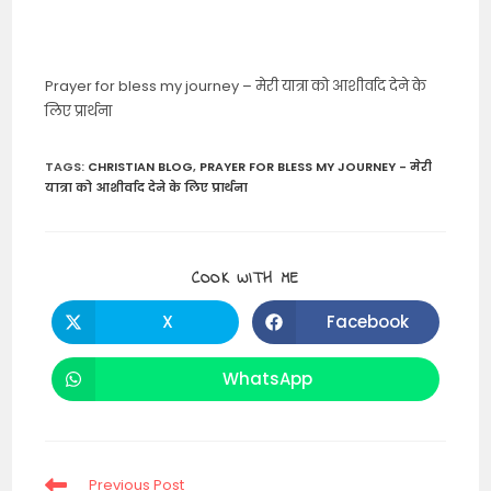
Prayer for bless my journey – मेरी यात्रा को आशीर्वाद देने के
लिए प्रार्थना
TAGS
:
CHRISTIAN BLOG
,
PRAYER FOR BLESS MY JOURNEY - मेरी
यात्रा को आशीर्वाद देने के लिए प्रार्थना
SHARE
COOK WITH ME
THIS
CONTENT
X
Facebook
Opens
Opens
in
in
a
a
new
new
WhatsApp
Opens
window
window
in
a
new
window
Read
Previous Post