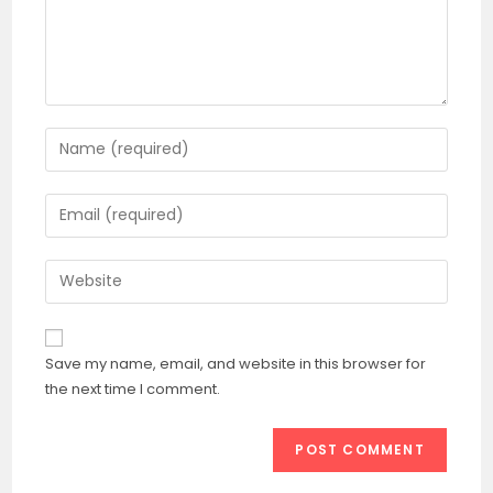
Enter
your
name
Enter
or
your
username
email
Enter
to
address
your
comment
to
website
comment
URL
Save my name, email, and website in this browser for
(optional)
the next time I comment.