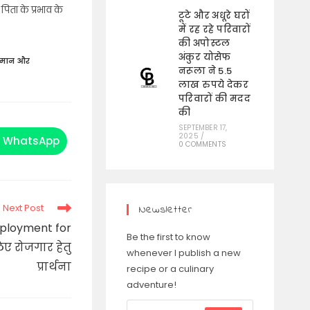
ता के प्रभाव के
टूटे और अधूरे घरों
में रह रहे परिवारों
की अपोस्टल
अंकुर योसेफ
्मान और
नरूला ने 5.5
लाख रुपये देकर
परिवारों की मदद
की
SEPTEMBER 17,
2025
/
WhatsApp
Opens
0 COMMENTS
in
a
new
window
Next Post
Newsletter
mployment for
Be the first to know
िए रोजगार हेतु
whenever I publish a new
प्रार्थना
recipe or a culinary
adventure!