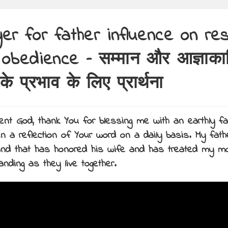
er for father influence on re
obedience – सम्मान और आज्ञाका
के प्रभाव के लिए प्रार्थना
ent God, thank You for blessing me with an earthly f
n a reflection of Your word on a daily basis. My fat
nd that has honored his wife and has treated my mo
nding as they live together.