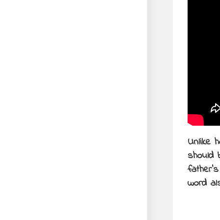
Unlike
should 
father’
word al