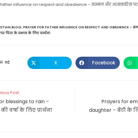
 father influence on respect and obedience – सम्मान और आज्ञाकारिता पर पि
ISTIAN BLOG
,
PRAYER FOR FATHER INFLUENCE ON RESPECT AND OBEDIENCE - सम
र पिता के प्रभाव के लिए प्रार्थना
SHARE
H ME
X
Facebook
Opens
Opens
in
in
a
a
THIS
new
new
window
window
CONTENT
vious Post
or blessings to rain –
Prayers for e
की वर्षा के लिए प्रार्थना
daughter – बेटी के ल