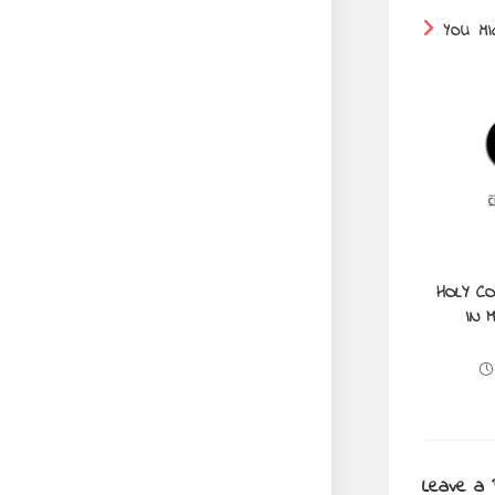
YOU MI
HOLY C
IN 
Leave a 