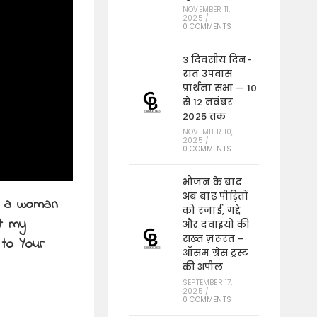
NOVEMBER 11,
2025
/
0 COMMENTS
3 दिवसीय दिन-
रात उपवास
प्रार्थना सभा — 10
से 12 नवंबर
2025 तक
NOVEMBER 10,
2025
/
0 COMMENTS
भोजन के बाद
अब बाढ़ पीड़ितों
w a woman
को रजाई, गद्दे
at my
और दवाइयों की
सख़्त ज़रूरत –
 to Your
ऑसम ग्रेस ट्रस्ट
की अपील
SEPTEMBER 17,
2025
/
0 COMMENTS