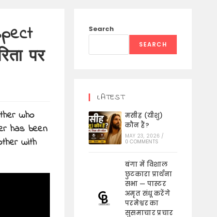
spect
Search
SEARCH
रिता पर
LATEST
ather who
मसीह (यीशु)
कौन हैं?
her has been
MAY 23, 2026
/
ther with
0 COMMENTS
बंगा में विशाल
छुटकारा प्रार्थना
सभा — पास्टर
अमृत संधू करेंगे
परमेश्वर का
सुसमाचार प्रचार