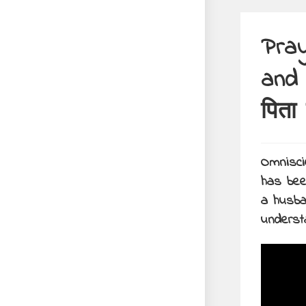
Pray
and 
पिता 
Omnisci
has bee
a husba
understa