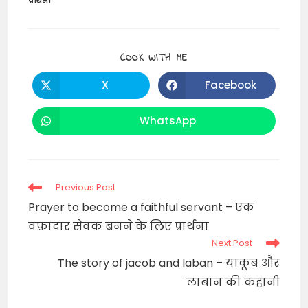
प्रार्थना
SHARE
COOK WITH ME
THIS
CONTENT
X
Facebook
Opens
Opens
in
in
a
a
new
new
WhatsApp
Opens
window
window
in
a
new
window
Read
Previous Post
more
Prayer to become a faithful servant – एक
articles
वफ़ादार सेवक बनने के लिए प्रार्थना
Next Post
The story of jacob and laban – याकूब और
लाबान की कहानी