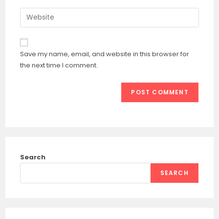
username
email
Enter
to
address
your
comment
to
website
comment
URL
Save my name, email, and website in this browser for
(optional)
the next time I comment.
Search
SEARCH