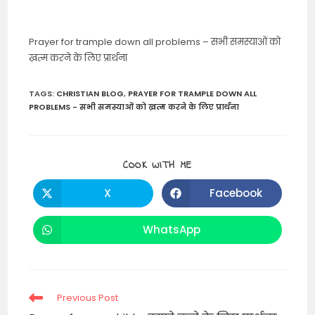
Prayer for trample down all problems – सभी समस्याओं को
ख़त्म करने के लिए प्रार्थना
TAGS
:
CHRISTIAN BLOG
,
PRAYER FOR TRAMPLE DOWN ALL
PROBLEMS - सभी समस्याओं को ख़त्म करने के लिए प्रार्थना
SHARE
COOK WITH ME
THIS
CONTENT
X
Facebook
Opens
Opens
in
in
a
a
new
new
WhatsApp
Opens
window
window
in
a
new
window
Read
Previous Post
more