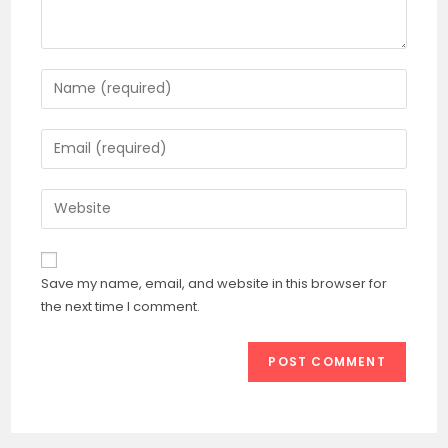
Enter
your
name
Enter
or
your
username
email
Enter
to
address
your
comment
to
website
comment
URL
Save my name, email, and website in this browser for
(optional)
the next time I comment.