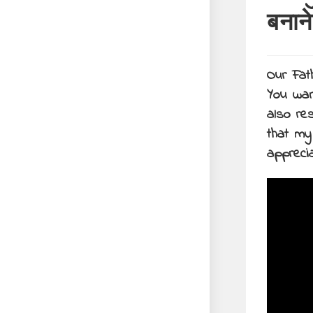
बनाने
Our Fat
You wan
also re
that my
appreci