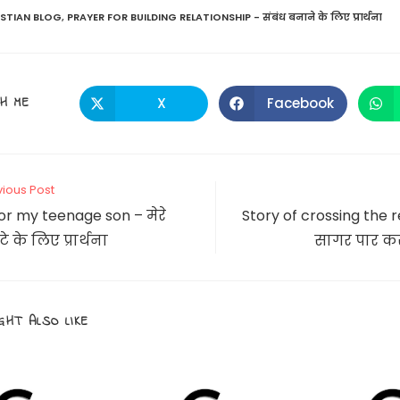
ISTIAN BLOG
,
PRAYER FOR BUILDING RELATIONSHIP - संबंध बनाने के लिए प्रार्थना
SHARE
H ME
X
Facebook
Opens
Opens
in
in
a
a
THIS
new
new
window
window
CONTENT
vious Post
or my teenage son – मेरे
Story of crossing the 
े के लिए प्रार्थना
सागर पार क
GHT ALSO LIKE