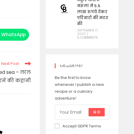
नरूला ने 5.5
लाख रुपये देकर
परिवारों की मदद
की
SEPTEMBER 17,
WhatsApp
2025
/
Opens
0 COMMENTS
in
a
new
window
Next Post
Newsletter
red sea – लाल
Be the first to know
रने की कहानी
whenever I publish a new
recipe or a culinary
adventure!
GO
Accept GDPR Terms