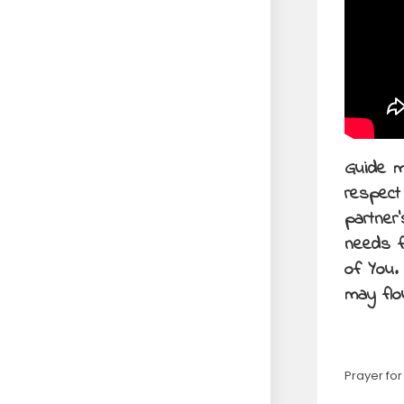
Guide m
respect
partner
needs f
of You.
may flo
Prayer for 