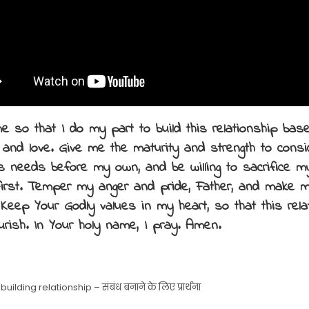
e so that I do my part to build this relationship bas
 and love. Give me the maturity and strength to cons
’s needs before my own, and be willing to sacrifice 
irst. Temper my anger and pride, Father, and make 
 Keep Your Godly values in my heart, so that this rela
urish. In Your holy name, I pray. Amen.
building relationship – संबंध बनाने के लिए प्रार्थना