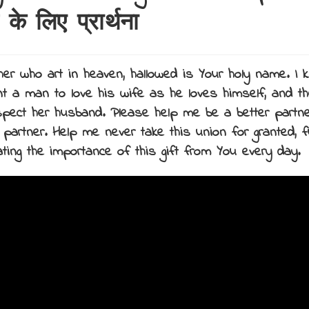
 के लिए प्रार्थना
her who art in heaven, hallowed is Your holy name. I 
t a man to love his wife as he loves himself, and t
spect her husband. Please help me be a better partne
 partner. Help me never take this union for granted, fu
ating the importance of this gift from You every day.