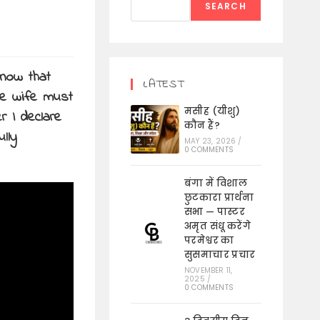
SEARCH
know that
LATEST
he wife must
मसीह (यीशु)
r I declare
कौन हैं?
lly
MAY 23, 2026
/
0 COMMENTS
बंगा में विशाल
छुटकारा प्रार्थना
सभा — पास्टर
अमृत संधू करेंगे
परमेश्वर का
सुसमाचार प्रचार
NOVEMBER 11,
2025
/
0 COMMENTS