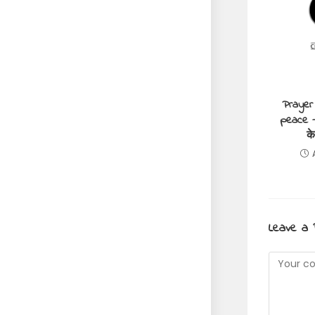
Prayer 
peace –
के
Leave a 
Commen