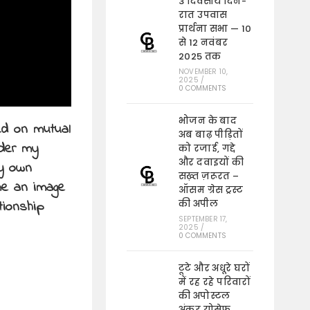
3 दिवसीय दिन-
रात उपवास
प्रार्थना सभा — 10
से 12 नवंबर
2025 तक
NOVEMBER 10,
2025
/
0 COMMENTS
भोजन के बाद
ed on mutual
अब बाढ़ पीड़ितों
ider my
को रजाई, गद्दे
और दवाइयों की
my own
सख़्त ज़रूरत –
me an image
ऑसम ग्रेस ट्रस्ट
tionship
की अपील
SEPTEMBER 17,
2025
/
0 COMMENTS
टूटे और अधूरे घरों
में रह रहे परिवारों
की अपोस्टल
अंकुर योसेफ