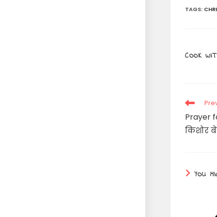
TAGS
:
CHR
COOK WIT
Read
Pre
more
Prayer f
articles
किशोर बेट
YOU MI