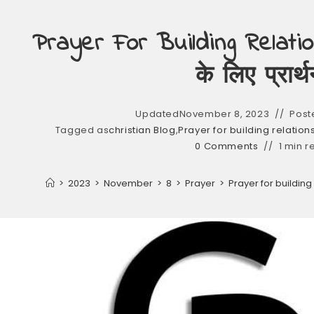
Prayer For Building Relation
के लिए प्रार्थ
Updated
November 8, 2023
Post
Tagged as
christian Blog
,
Prayer for building relationshi
0 Comments
1 min r
>
2023
>
November
>
8
>
Prayer
>
Prayer for building r