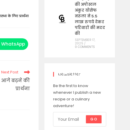
की अपोस्टल
अंकुर योसेफ
नरूला ने 5.5
य के लिए प्रार्थना
लाख रुपये देकर
परिवारों की मदद
की
SEPTEMBER 17,
WhatsApp
2025
/
Opens
0 COMMENTS
in
a
new
window
Next Post
Newsletter
 आगे बढ़ने की
Be the first to know
प्रार्थना
whenever I publish a new
recipe or a culinary
adventure!
GO