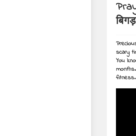
Pray
बिगड़
Preciou
scary t
You kno
months.
fitness.