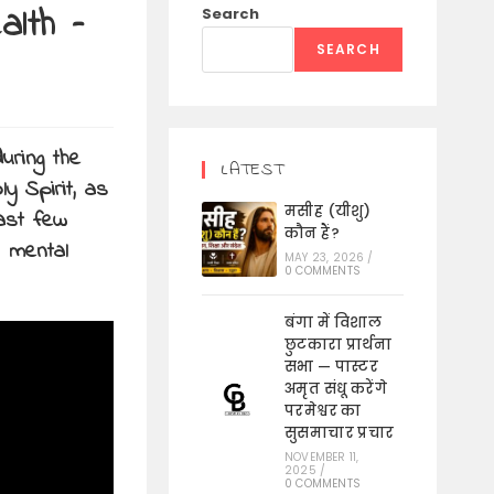
alth –
Search
SEARCH
uring the
LATEST
y Spirit, as
मसीह (यीशु)
last few
कौन हैं?
l mental
MAY 23, 2026
/
0 COMMENTS
बंगा में विशाल
छुटकारा प्रार्थना
सभा — पास्टर
अमृत संधू करेंगे
परमेश्वर का
सुसमाचार प्रचार
NOVEMBER 11,
2025
/
0 COMMENTS