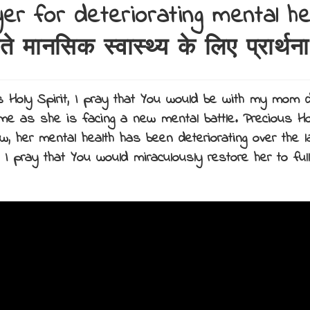
er for deteriorating mental he
ते मानसिक स्वास्थ्य के लिए प्रार्थना
s Holy Spirit, I pray that You would be with my mom d
ime as she is facing a new mental battle. Precious Hol
w, her mental health has been deteriorating over the 
 I pray that You would miraculously restore her to ful