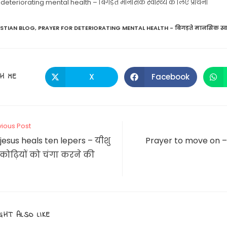
deteriorating mental health – बिगड़ते मानसिक स्वास्थ्य के लिए प्रार्थना
ISTIAN BLOG
,
PRAYER FOR DETERIORATING MENTAL HEALTH - बिगड़ते मानसिक स्वास्थ्
SHARE
H ME
X
Facebook
Opens
Opens
in
in
a
a
THIS
new
new
window
window
CONTENT
vious Post
 jesus heals ten lepers – यीशु
Prayer to move on –
स कोढ़ियों को चंगा करने की
GHT ALSO LIKE