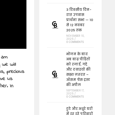
3 दिवसीय दिन-
रात उपवास
प्रार्थना सभा — 10
से 12 नवंबर
2025 तक
NOVEMBER 10,
2025
/
0 COMMENTS
भोजन के बाद
d am
अब बाढ़ पीड़ितों
 we will
को रजाई, गद्दे
और दवाइयों की
us, precious
सख़्त ज़रूरत –
give us
ऑसम ग्रेस ट्रस्ट
her. In
की अपील
SEPTEMBER 17,
2025
/
0 COMMENTS
टूटे और अधूरे घरों
में रह रहे परिवारों