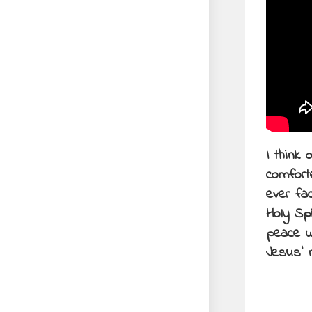
I think
comfort
ever fa
Holy Spi
peace w
Jesus’ 