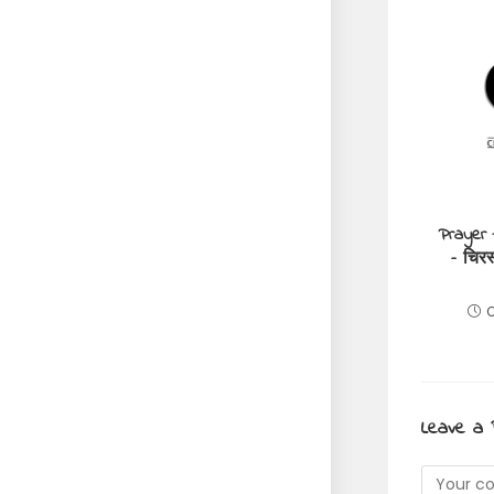
Prayer f
– चिरस
O
Leave a 
Commen