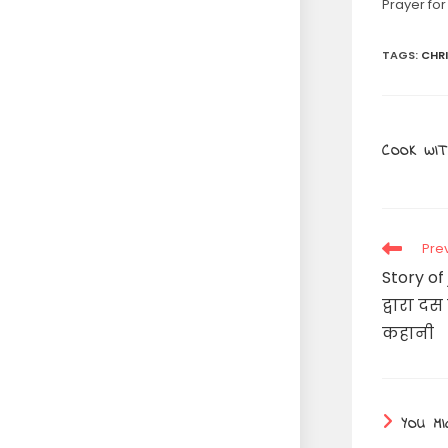
Prayer for 
TAGS
:
CHR
COOK WIT
Read
Pre
more
Story of
articles
द्वारा द
कहानी
YOU MI