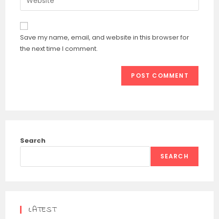
address
your
comment
to
website
comment
URL
Save my name, email, and website in this browser for
(optional)
the next time I comment.
Search
SEARCH
LATEST