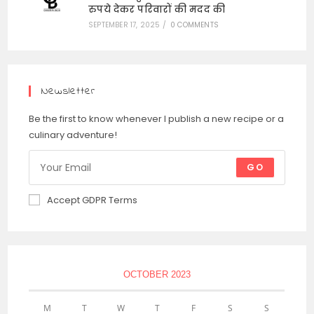
रुपये देकर परिवारों की मदद की
SEPTEMBER 17, 2025
/
0 COMMENTS
Newsletter
Be the first to know whenever I publish a new recipe or a
culinary adventure!
GO
Accept GDPR Terms
OCTOBER 2023
M
T
W
T
F
S
S