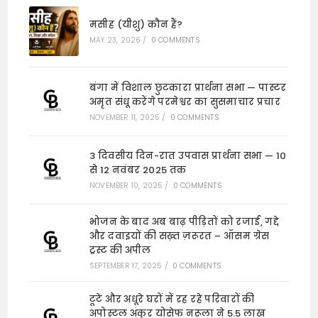
मसीह (यीशु) कौन हैं?
MAY 23, 2026
/
0 COMMENTS
बंगा में विशाल छुटकारा प्रार्थना सभा — पास्टर
अमृत संधू करेंगे परमेश्वर का सुसमाचार प्रचार
NOVEMBER 11, 2025
/
0 COMMENTS
3 दिवसीय दिन-रात उपवास प्रार्थना सभा — 10
से 12 नवंबर 2025 तक
NOVEMBER 10, 2025
/
0 COMMENTS
भोजन के बाद अब बाढ़ पीड़ितों को रजाई, गद्दे
और दवाइयों की सख़्त ज़रूरत – ऑसम ग्रेस
ट्रस्ट की अपील
SEPTEMBER 17, 2025
/
0 COMMENTS
टूटे और अधूरे घरों में रह रहे परिवारों की
अपोस्टल अंकुर योसेफ नरूला ने 5.5 लाख