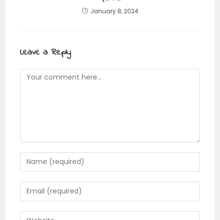
January 8, 2024
Leave a Reply
Comment
Enter
your
name
Enter
or
your
username
email
Enter
to