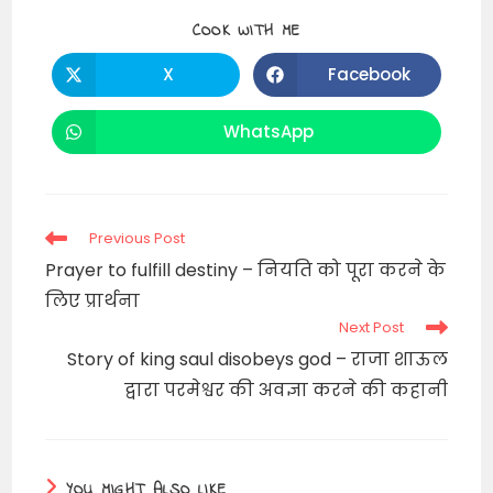
SHARE
COOK WITH ME
THIS
CONTENT
X
Facebook
Opens
Opens
in
in
a
a
new
new
WhatsApp
Opens
window
window
in
a
new
window
Read
Previous Post
more
Prayer to fulfill destiny – नियति को पूरा करने के
articles
लिए प्रार्थना
Next Post
Story of king saul disobeys god – राजा शाऊल
द्वारा परमेश्वर की अवज्ञा करने की कहानी
YOU MIGHT ALSO LIKE