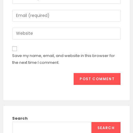
your
name
Enter
or
your
username
email
Enter
to
address
your
comment
to
website
comment
URL
Save my name, email, and website in this browser for
(optional)
the next time I comment.
Search
SEARCH