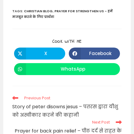
TAGS
:
CHRISTIAN BLOG
,
PRAYER FOR STRENGTHEN US - हमें
मजबूत करने के लिए प्रार्थना
SHARE
COOK WITH ME
THIS
CONTENT
X
Facebook
Opens
Opens
in
in
a
a
new
new
WhatsApp
Opens
window
window
in
a
new
window
Read
Previous Post
more
Story of peter disowns jesus – पतरस द्वारा यीशु
articles
को अस्वीकार करने की कहानी
Next Post
Prayer for back pain relief – पीठ दर्द से राहत के