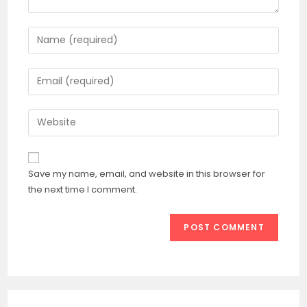
Enter
your
name
Enter
or
your
username
email
Enter
to
address
your
comment
to
website
comment
URL
Save my name, email, and website in this browser for
(optional)
the next time I comment.