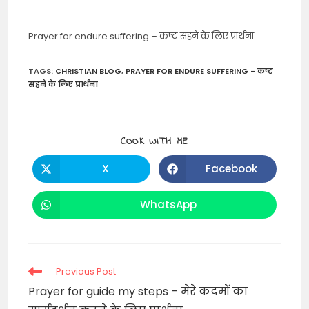
Prayer for endure suffering – कष्ट सहने के लिए प्रार्थना
TAGS
:
CHRISTIAN BLOG
,
PRAYER FOR ENDURE SUFFERING - कष्ट
सहने के लिए प्रार्थना
SHARE
COOK WITH ME
THIS
CONTENT
X
Facebook
Opens
Opens
in
in
a
a
new
new
WhatsApp
Opens
window
window
in
a
new
window
Read
Previous Post
more
Prayer for guide my steps – मेरे कदमों का
articles