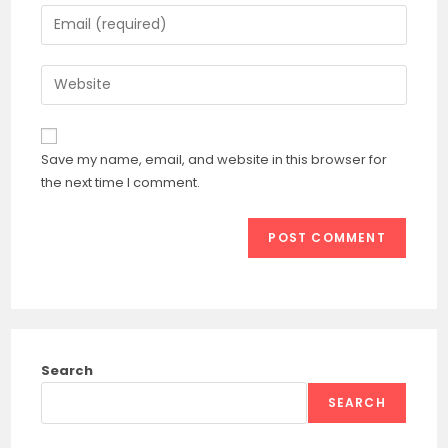
name
Enter
or
your
username
email
Enter
to
address
your
comment
to
website
comment
URL
Save my name, email, and website in this browser for
(optional)
the next time I comment.
Search
SEARCH