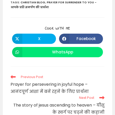
TAGS
:
CHRISTIAN BLOG
,
PRAYER FOR SURRENDER TO YOU -
आपके प्रति समर्पण की प्रार्थना
SHARE
COOK WITH ME
THIS
CONTENT
X
Facebook
Opens
Opens
in
in
a
a
new
new
WhatsApp
Opens
window
window
in
a
new
window
Read
Previous Post
more
Prayer for persevering in joyful hope –
articles
आनंदपूर्ण आशा में बने रहने के लिए प्रार्थना
Next Post
The story of jesus ascending to heaven – यीशु
के स्वर्ग पर चढ़ने की कहानी