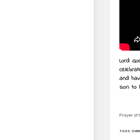
Lord Go
celebra
and hav
son to 
Prayer of t
TAGS
:
CHR