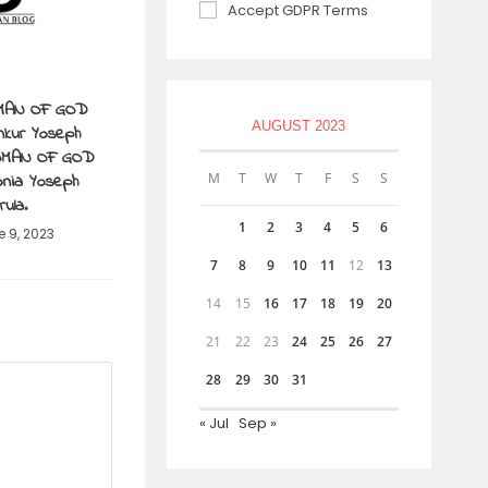
Accept GDPR Terms
 MAN OF GOD
AUGUST 2023
nkur Yoseph
WOMAN OF GOD
onia Yoseph
M
T
W
T
F
S
S
rula.
1
2
3
4
5
6
e 9, 2023
7
8
9
10
11
12
13
14
15
16
17
18
19
20
21
22
23
24
25
26
27
28
29
30
31
« Jul
Sep »