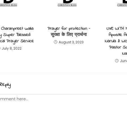
 Charanpreet walia
Prayer for protection –
LIVE WITH
ry Super Blessed
सुरक्षा के लिए प्रार्थना
Apostle A
cal Prayer Service
Narula & 
August 3, 2023
Pastor S
July 8, 2022
Na
Jun
Reply
t