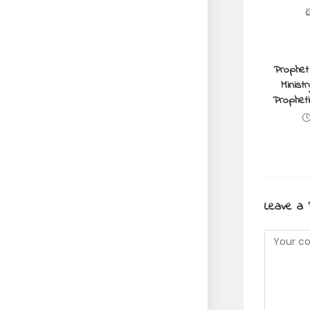
Prophet
Minist
Propheti
Leave a 
Commen