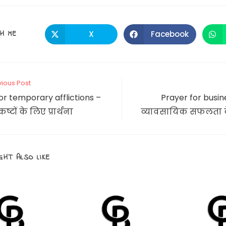
SHARE
H ME
X
Facebook
Opens
Opens
in
in
a
a
THIS
new
new
window
window
CONTENT
vious Post
or temporary afflictions –
Prayer for busin
ष्टों के लिए प्रार्थना
व्यावसायिक सफलता के 
GHT ALSO LIKE