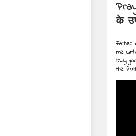
Pray
के उ
Father, 
me with
truly g
the fru