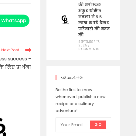
की अपोस्टल
अंकुर योसेफ
नरूला ने 5.5
WhatsApp
Opens
लाख रुपये देकर
in
परिवारों की मदद
a
new
की
window
SEPTEMBER 17,
2025
/
0 COMMENTS
Next Post
ess success –
लिए प्रार्थना
Newsletter
Be the first to know
whenever I publish a new
recipe or a culinary
adventure!
GO