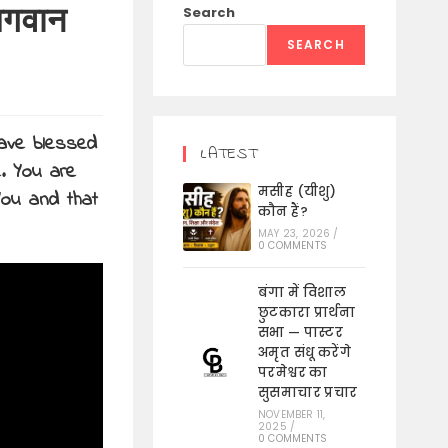
भगवान
Search
SEARCH
have blessed
LATEST
e. You are
मसीह (यीशु)
You and that
कौन हैं?
MAY 23, 2026
/
0 COMMENTS
बंगा में विशाल
छुटकारा प्रार्थना
सभा — पास्टर
अमृत संधू करेंगे
परमेश्वर का
सुसमाचार प्रचार
NOVEMBER 11,
2025
/
0 COMMENTS