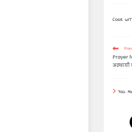
COOK WIT
Read
Pre
more
Prayer f
articles
अस्थायी क
YOU MI