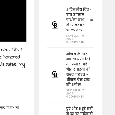
3 दिवसीय दिन-
रात उपवास
प्रार्थना सभा — 10
से 12 नवंबर
2025 तक
NOVEMBER 10,
2025
/
0 COMMENTS
new life. I
भोजन के बाद
Be honored
अब बाढ़ पीड़ितों
ill raise my
को रजाई, गद्दे
और दवाइयों की
सख़्त ज़रूरत –
ऑसम ग्रेस ट्रस्ट
की अपील
SEPTEMBER 17,
2025
/
0 COMMENTS
 की प्रार्थना
टूटे और अधूरे घरों
में रह रहे परिवारों