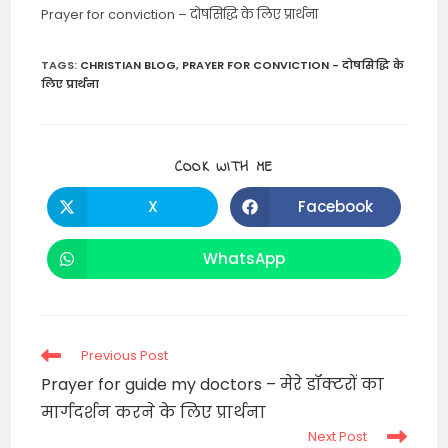
Prayer for conviction – दोषसिद्धि के लिए प्रार्थना
TAGS
:
CHRISTIAN BLOG
,
PRAYER FOR CONVICTION - दोषसिद्धि के
लिए प्रार्थना
SHARE
COOK WITH ME
THIS
CONTENT
X
Facebook
Opens
Opens
in
in
a
a
new
new
WhatsApp
Opens
window
window
in
a
new
window
Read
Previous Post
more
Prayer for guide my doctors – मेरे डॉक्टरों का
articles
मार्गदर्शन करने के लिए प्रार्थना
Next Post