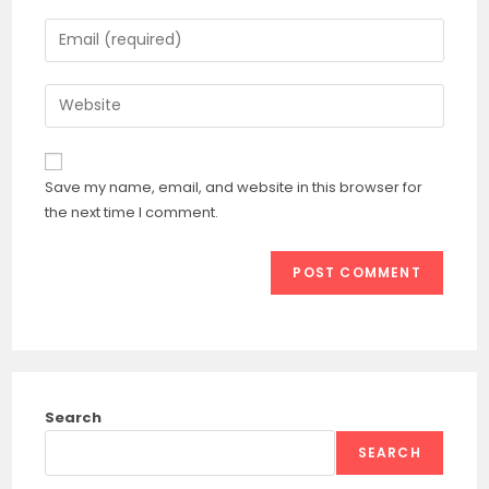
name
Enter
or
your
username
email
Enter
to
address
your
comment
to
website
comment
URL
Save my name, email, and website in this browser for
(optional)
the next time I comment.
Search
SEARCH