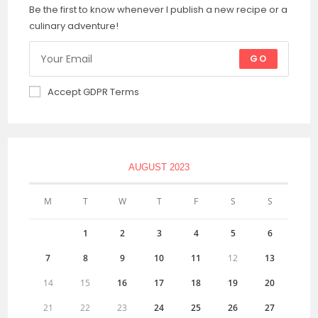
Be the first to know whenever I publish a new recipe or a
culinary adventure!
GO
Accept GDPR Terms
AUGUST 2023
M
T
W
T
F
S
S
1
2
3
4
5
6
7
8
9
10
11
12
13
14
15
16
17
18
19
20
21
22
23
24
25
26
27