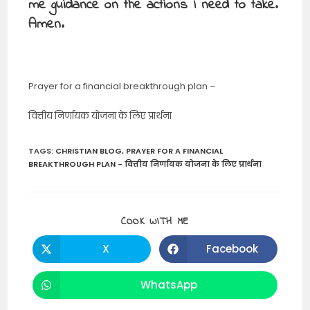
me guidance on the actions I need to take.
Amen.
Prayer for a financial breakthrough plan –
वित्तीय निर्णायक योजना के लिए प्रार्थना
TAGS
:
CHRISTIAN BLOG
,
PRAYER FOR A FINANCIAL
BREAKTHROUGH PLAN - वित्तीय निर्णायक योजना के लिए प्रार्थना
SHARE
COOK WITH ME
THIS
CONTENT
X
Facebook
Opens
Opens
in
in
a
a
new
new
WhatsApp
Opens
window
window
in
a