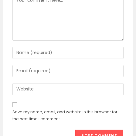
Enter
your
name
Enter
or
your
username
email
Enter
to
address
your
comment
to
website
comment
URL
Save my name, email, and website in this browser for
(optional)
the next time I comment.