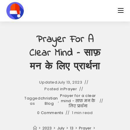
Skip
to
content
Prayer For A
Clear Mind – साफ़
मन के लिए प्रार्थना
Updated
July 13, 2023
Posted in
Prayer
Prayer for a clear
Tagged
christian
,
mind - साफ़ मन के
as
Blog
लिए प्रार्थना
0 Comments
1 min read
>
2023
>
July
>
13
>
Prayer
>