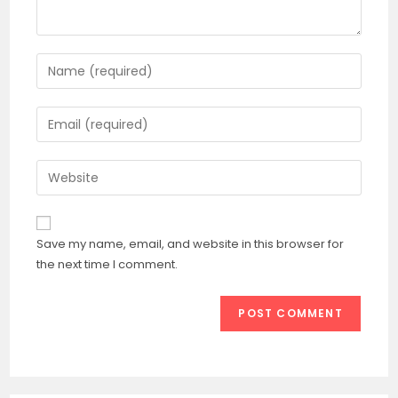
Enter
your
name
Enter
or
your
username
email
Enter
to
address
your
comment
to
website
comment
URL
Save my name, email, and website in this browser for
(optional)
the next time I comment.