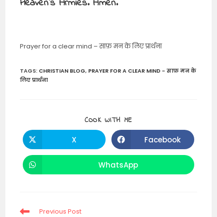
Heaven’s Armies. Amen.
Prayer for a clear mind – साफ़ मन के लिए प्रार्थना
TAGS
:
CHRISTIAN BLOG
,
PRAYER FOR A CLEAR MIND - साफ़ मन के
लिए प्रार्थना
SHARE
COOK WITH ME
THIS
CONTENT
X
Facebook
Opens
Opens
in
in
a
a
new
new
WhatsApp
Opens
window
window
in
a
new
window
Read
Previous Post