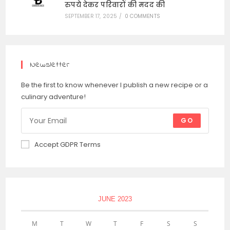
रुपये देकर परिवारों की मदद की
SEPTEMBER 17, 2025
/
0 COMMENTS
Newsletter
Be the first to know whenever I publish a new recipe or a
culinary adventure!
GO
Accept GDPR Terms
JUNE 2023
M
T
W
T
F
S
S