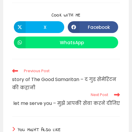
SHARE
COOK WITH ME
THIS
CONTENT
X
Facebook
Opens
Opens
in
in
a
a
new
new
WhatsApp
Opens
window
window
in
a
new
window
Read
Previous Post
more
story of The Good Samaritan – द गुड सेमेरिटन
articles
की कहानी
Next Post
let me serve you – मुझे आपकी सेवा करने दीजिए
YOU MIGHT ALSO LIKE