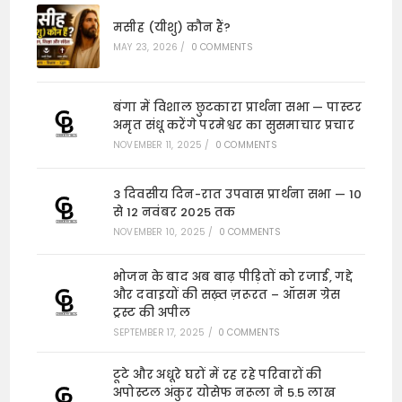
मसीह (यीशु) कौन हैं?
MAY 23, 2026
/
0 COMMENTS
बंगा में विशाल छुटकारा प्रार्थना सभा — पास्टर
अमृत संधू करेंगे परमेश्वर का सुसमाचार प्रचार
NOVEMBER 11, 2025
/
0 COMMENTS
3 दिवसीय दिन-रात उपवास प्रार्थना सभा — 10
से 12 नवंबर 2025 तक
NOVEMBER 10, 2025
/
0 COMMENTS
भोजन के बाद अब बाढ़ पीड़ितों को रजाई, गद्दे
और दवाइयों की सख़्त ज़रूरत – ऑसम ग्रेस
ट्रस्ट की अपील
SEPTEMBER 17, 2025
/
0 COMMENTS
टूटे और अधूरे घरों में रह रहे परिवारों की
अपोस्टल अंकुर योसेफ नरूला ने 5.5 लाख