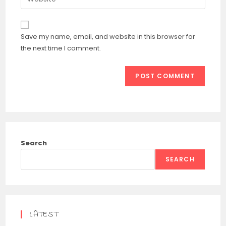
address
your
comment
to
website
comment
URL
Save my name, email, and website in this browser for
(optional)
the next time I comment.
Search
SEARCH
LATEST