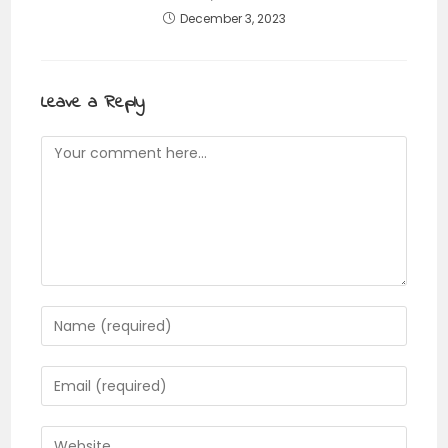
December 3, 2023
Leave a Reply
Comment
Enter
your
name
Enter
or
your
username
email
Enter
to