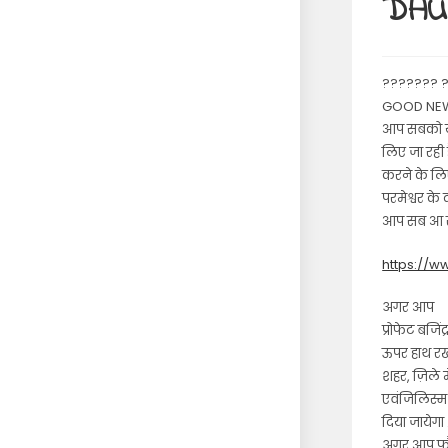
DAU
??????? 
GOOD NEW
आप सबको ये 
लिए जा रही
करने के लिए।
परमेश्वर के
आप सब आ सक
https://
अगर आप
प्रोफेट बजिं
ऊपर हाथ रख 
शहर, ज़िले म
एवंजिलिस्म
दिया जायेगा 
अगर आप फौर