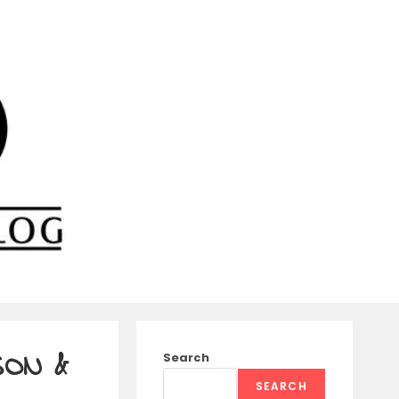
SON &
Search
SEARCH