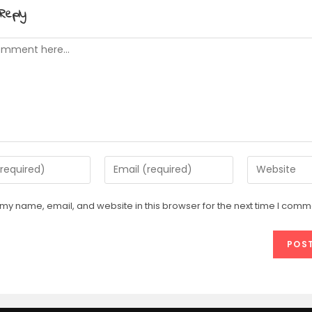
Reply
t
Enter
Enter
your
your
email
website
my name, email, and website in this browser for the next time I comm
address
URL
e
to
(optional)
comment
t