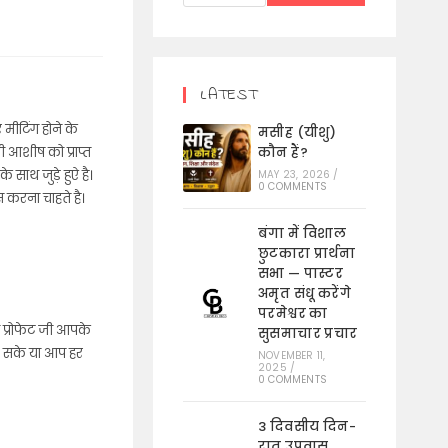
LATEST
मीटिंग होने के
मसीह (यीशु)
आशीष को प्राप्त
कौन हैं?
े साथ जुड़े हुऐ है।
MAY 23, 2026
/
0 COMMENTS
स करना चाहते है।
बंगा में विशाल
छुटकारा प्रार्थना
सभा — पास्टर
अमृत संधू करेंगे
परमेश्वर का
तो प्रोफेट जी आपके
सुसमाचार प्रचार
लड़ सके या आप हर
NOVEMBER 11,
2025
/
0 COMMENTS
3 दिवसीय दिन-
रात उपवास