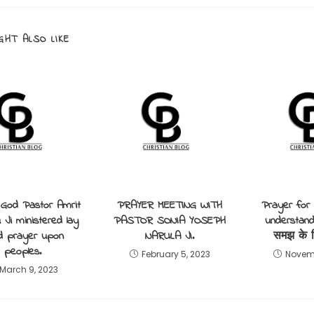
GHT ALSO LIKE
 God Pastor Amrit
PRAYER MEETING WITH
Prayer for
Ji ministered lay
PASTOR SONIA YOSEPH
understandi
d prayer upon
NARULA JI.
समझ के लि
peoples.
February 5, 2023
Novemb
March 9, 2023