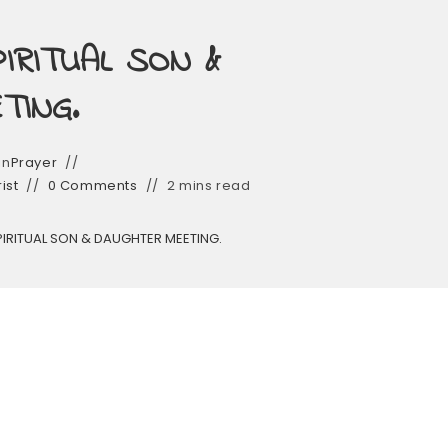
IRITUAL SON &
TING.
in
Prayer
ist
0 Comments
2 mins read
IRITUAL SON & DAUGHTER MEETING.