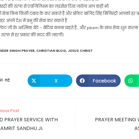
्ट्री की तरफ से एवंजिलिस्म का लइसेंस दिया जायेगा आप कही भी
ेवा बिना किसी दबाव के कर सकते है और प्रोफेट बाजिंद्र सिंह मिनिस्ट्री आपको हर प्र
 अपने देश में प्रभु की सेवा कर सकते है
फेट जी के आत्मिक बेटे – बेटियां बनना चाहते है , और pbsm के साथ सेवा शुरू करना 
की तरफ से हर प्रकार की मदद की जाएगी।
NDER SINGH PRAYER
,
CHRISTIAN BLOG
,
JESUS CHRIST
SHARE
H ME
X
Facebook
Opens
Opens
in
in
a
a
THIS
new
new
window
window
CONTENT
vious Post
D PRAYER SERVICE WITH
PRAYER MEETING 
AMRIT SANDHU JI.
A