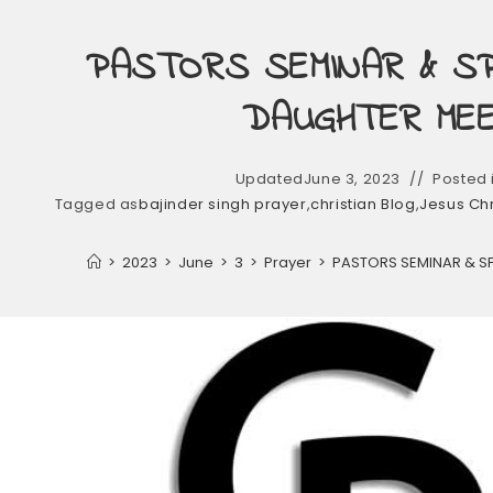
PASTORS SEMINAR & SP
DAUGHTER MEE
Updated
June 3, 2023
Posted 
Tagged as
bajinder singh prayer
,
christian Blog
,
Jesus Chr
>
2023
>
June
>
3
>
Prayer
>
PASTORS SEMINAR & SP