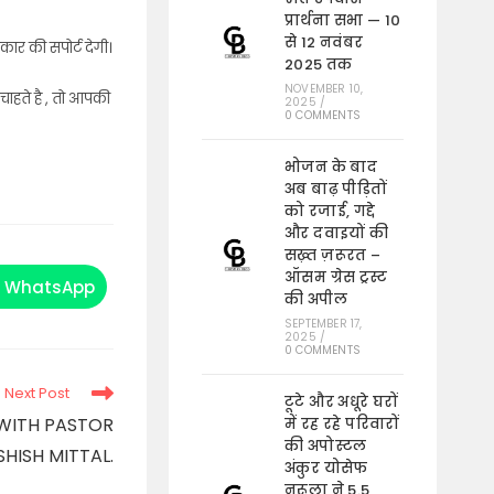
प्रार्थना सभा — 10
से 12 नवंबर
कार की सपोर्ट देगी।
2025 तक
NOVEMBER 10,
चाहते है , तो आपकी
2025
/
0 COMMENTS
भोजन के बाद
अब बाढ़ पीड़ितों
को रजाई, गद्दे
और दवाइयों की
सख़्त ज़रूरत –
ऑसम ग्रेस ट्रस्ट
WhatsApp
Opens
की अपील
in
a
SEPTEMBER 17,
new
2025
/
0 COMMENTS
window
Next Post
टूटे और अधूरे घरों
WITH PASTOR
में रह रहे परिवारों
की अपोस्टल
SHISH MITTAL.
अंकुर योसेफ
नरूला ने 5.5