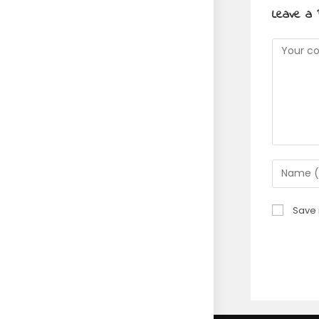
Leave a 
Commen
Enter
your
name
Save 
or
usernam
to
commen