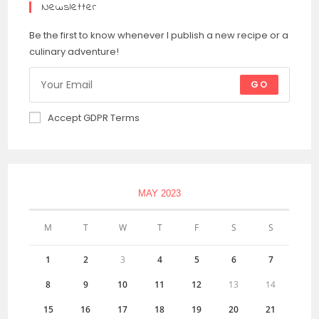
Newsletter
Be the first to know whenever I publish a new recipe or a
culinary adventure!
GO
Accept GDPR Terms
MAY 2023
M
T
W
T
F
S
S
1
2
3
4
5
6
7
8
9
10
11
12
13
14
15
16
17
18
19
20
21