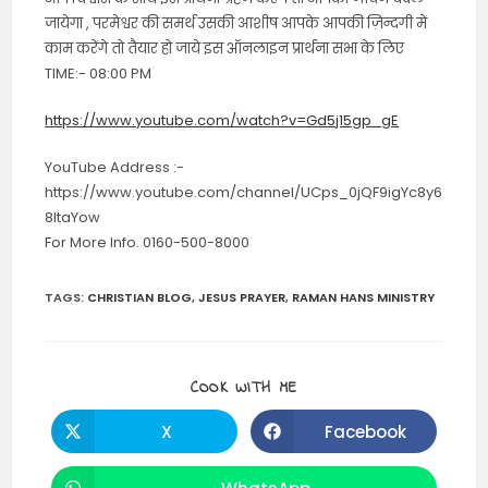
जायेगा , परमेश्वर की समर्थ उसकी आशीष आपके आपकी ज़िन्दगी में
काम करेंगे तो तैयार हो जाये इस ऑनलाइन प्रार्थना सभा के लिए
TIME:- 08:00 PM
https://www.youtube.com/watch?v=Gd5j15gp_gE
YouTube Address :-
https://www.youtube.com/channel/UCps_0jQF9igYc8y6
8ltaYow
For More Info. 0160-500-8000
TAGS
:
CHRISTIAN BLOG
,
JESUS PRAYER
,
RAMAN HANS MINISTRY
SHARE
COOK WITH ME
THIS
CONTENT
X
Facebook
Opens
Opens
in
in
a
a
new
new