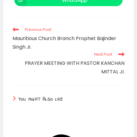
WhatsApp
Opens
window
window
in
a
new
window
Read
Previous Post
more
Mauritious Church Branch Prophet Bajinder
articles
Singh Ji.
Next Post
PRAYER MEETING WITH PASTOR KANCHAN
MITTAL JI.
YOU MIGHT ALSO LIKE