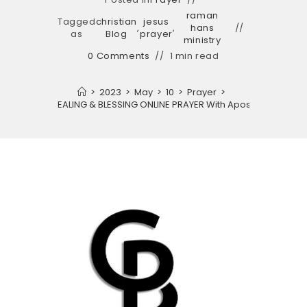
raman
Tagged
christian
jesus
,
,
hans
as
Blog
prayer
ministry
0 Comments
1 min read
>
2023
>
May
>
10
>
Prayer
>
 READY FOR HEALING & BLESSING ONLINE PRAYER With Apostle Raman H