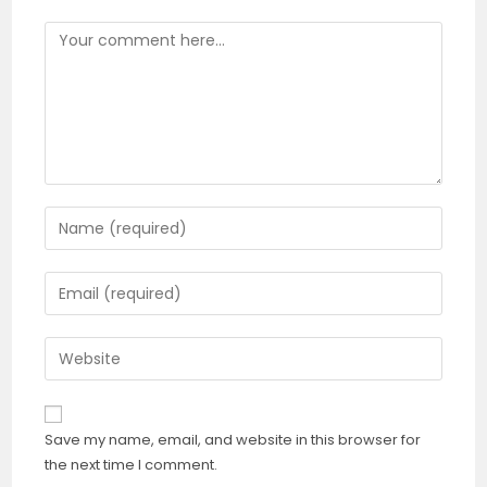
Comment
Enter
your
name
Enter
or
your
username
email
Enter
to
address
your
comment
to
website
comment
URL
Save my name, email, and website in this browser for
(optional)
the next time I comment.