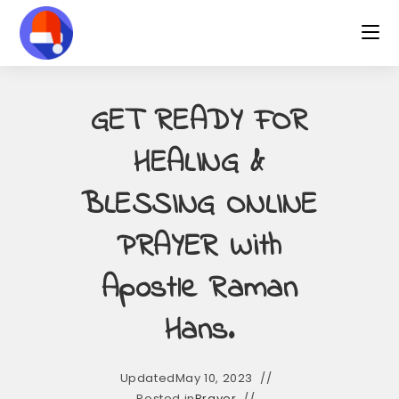
Skip
to
content
GET READY FOR
HEALING &
BLESSING ONLINE
PRAYER With
Apostle Raman
Hans.
Updated
May 10, 2023
Posted in
Prayer