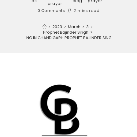
as
Blog
prayer
prayer
0 Comments
2 mins read
>
2023
>
March
>
3
>
Prophet Bajinder Singh
>
PRAYER MEETING IN CHANDIGARH PROPHET BAJINDER SINGH MINISTRIES.