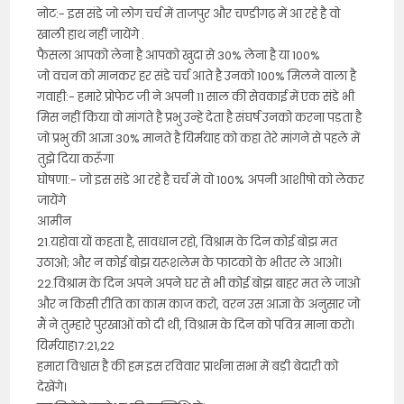
नोट:- इस संडे जो लोग चर्च में ताजपुर और चण्डीगढ़ में आ रहे है वो
खाली हाथ नहीं जायेंगे .
फैसला आपको लेना है आपको खुदा से 30% लेना है या 100%
जो वचन को मानकर हर संडे चर्च आते है उनको 100% मिलने वाला है
गवाही:- हमारे प्रोफेट जी ने अपनी 11 साल की सेवकाई में एक संडे भी
मिस नहीं किया वो मांगते है प्रभु उन्हे देता है संघर्ष उनको करना पड़ता है
जो प्रभु की आज्ञा 30% मानते है यिर्मयाह को कहा तेरे मांगने से पहले में
तुझे दिया करूँगा
घोषणा:- जो इस संडे आ रहे है चर्च मे वो 100% अपनी आशीषो को लेकर
जायेंगे
आमीन
21.यहोवा यों कहता है, सावधान रहो, विश्राम के दिन कोई बोझ मत
उठाओ; और न कोई बोझ यरूशलेम के फाटकों के भीतर ले आओ।
22.विश्राम के दिन अपने अपने घर से भी कोई बोझ बाहर मत ले जाओ
और न किसी रीति का काम काज करो, वरन उस आज्ञा के अनुसार जो
मैं ने तुम्हारे पुरखाओं को दी थी, विश्राम के दिन को पवित्र माना करो।
यिर्मयाह17:21,22
हमारा विश्वास है की हम इस रविवार प्रार्थना सभा में बड़ी बेदारी को
देखेंगे।