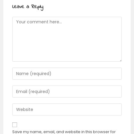
Leave a Reply
Comment
Enter
your
name
Enter
or
your
username
email
Enter
to
address
your
comment
to
website
comment
URL
Save my name, email, and website in this browser for