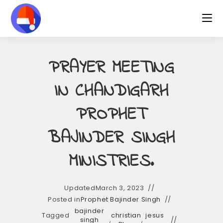
Skip
to
content
PRAYER MEETING
IN CHANDIGARH
PROPHET
BAJINDER SINGH
MINISTRIES.
Updated
March 3, 2023
Posted in
Prophet Bajinder Singh
bajinder
Tagged
christian
jesus
singh
,
,