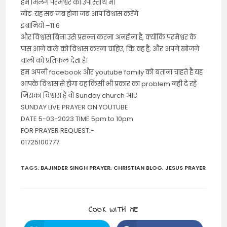
हम मिलेंगे परमेश्वर की उपस्तिथि मे।
नोट: यह सब जब होगा जब आप विश्वास करेंगे
इब्रानियों –11:6
और विश्वास बिना उसे प्रसन्न करना अनहोना है, क्योंकि परमेश्वर के
पास आने वाले को विश्वास करना चाहिए, कि वह है; और अपने खोजने
वालों को प्रतिफल देता है।
हम अपनी facebook और youtube family को बताना चाहते है यह
आपके विश्वास से होगा यह किसी भी प्रकार का problem नही दे रहे
जिसका विश्वास है वो Sunday church आए
SUNDAY LIVE PRAYER ON YOUTUBE
DATE 5-03-2023 TIME 5pm to 10pm
FOR PRAYER REQUEST:-
01725100777
TAGS
:
BAJINDER SINGH PRAYER
,
CHRISTIAN BLOG
,
JESUS PRAYER
SHARE
COOK WITH ME
THIS
CONTENT