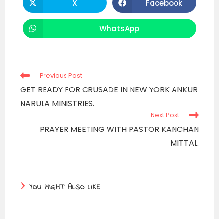
X
Facebook
Opens
Opens
in
in
a
a
new
new
WhatsApp
Opens
window
window
in
a
new
window
Read
Previous Post
more
GET READY FOR CRUSADE IN NEW YORK ANKUR
articles
NARULA MINISTRIES.
Next Post
PRAYER MEETING WITH PASTOR KANCHAN
MITTAL.
YOU MIGHT ALSO LIKE