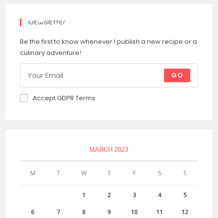
Newsletter
Be the first to know whenever I publish a new recipe or a
culinary adventure!
GO
Accept GDPR Terms
MARCH 2023
M
T
W
T
F
S
S
1
2
3
4
5
6
7
8
9
10
11
12