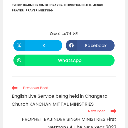
TAGS
:
BAJINDER SINGH PRAYER
,
CHRISTIAN BLOG
,
JESUS
PRAYER
,
PRAYER MEETING
SHARE
COOK WITH ME
THIS
CONTENT
X
Facebook
Opens
Opens
in
in
a
a
new
new
WhatsApp
Opens
window
window
in
a
new
window
Read
Previous Post
more
English Live Service being held in Changera
articles
Church KANCHAN MITTAL MINISTRIES.
Next Post
PROPHET BAJINDER SINGH MINISTRIES First
Sermon Of The New Year 2023