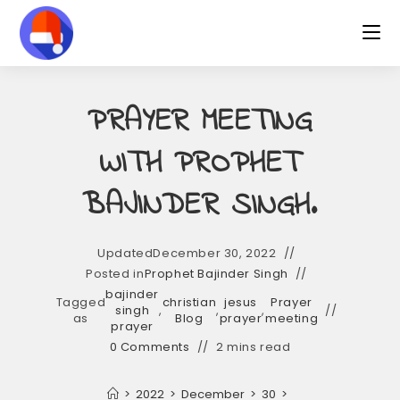
Skip
to
content
PRAYER MEETING
WITH PROPHET
BAJINDER SINGH.
Updated
December 30, 2022
Posted in
Prophet Bajinder Singh
bajinder
Tagged
christian
jesus
Prayer
singh
,
,
,
as
Blog
prayer
meeting
prayer
0 Comments
2 mins read
>
2022
>
December
>
30
>