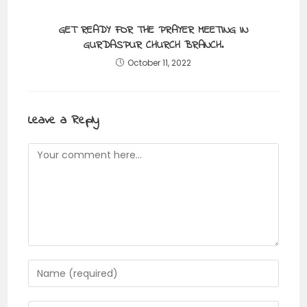
GET READY FOR THE PRAYER MEETING IN
GURDASPUR CHURCH BRANCH.
October 11, 2022
Leave a Reply
Comment
Enter
your
name