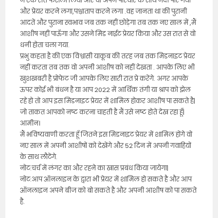
ने एक रात फैसला लिया और वो अपने परिवार के साथ नदी पार गया
और प्रेयर करने लगा,पश्चाताप करने लगा .वह जानता था की पुरानी
आदतें और पुराना स्वभाव जब तक नहीं छोड़ेगा तब तक नए साल में ,मैं
आशीष नहीं पाऊँगा और उसने मिड नाईट प्रेयर किया और उस रात से वो
धनी होता चला गया.
प्रभु कहता है की एक विश्वासी याकूब की तरह जब तक मिडनाइट प्रेयर
नहीं करता तब तक वो अपनी आशीष को नहीं देखता . आपके लिए भी
खुशखबरी है प्रोफेट जी आपके लिए सारी रात प्रे करेंगे. अगर आपके
ऊपर कोई भी बंधन है या आप 2022 में आर्थिक तंगी या श्राप को झेल
रहे हो तो आप इस मिडनाइट प्रेयर में शामिल होकर आशीष पा सकते है|
जो ताकत आपको नष्ट करना चाहती है मैं उसे नष्ट होते देख रहा हूँ|
आमीन।
मैं भविष्यवाणी करता हूँ जितने इस मिडनाइट प्रेयर में शामिल होंगे वो
नए साल में अपनी आशीषों को देखेंगे और 52 दिन में अपनी गवाहियों
के साथ लौटेंगे.
नोट:चर्च में लंगर का और रहने का खास प्रबंध किया जायेगा|
नोट:आप ऑनलाइन के द्वारा भी प्रेयर में शामिल हो सकते है और आप
ऑनलाइन अपने बीज को बो सकते है और अपनी आशीष को पा सकते
है.