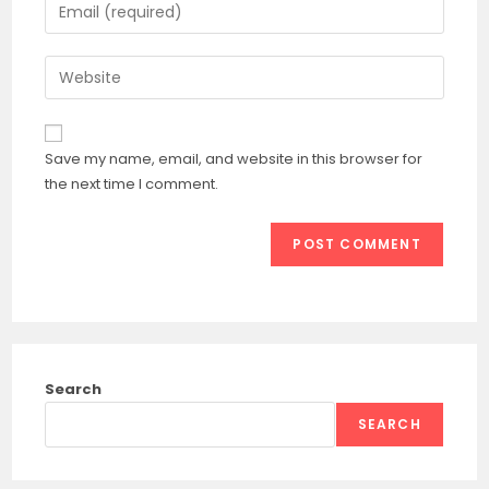
Enter
or
your
username
email
Enter
to
address
your
comment
to
website
comment
URL
Save my name, email, and website in this browser for
(optional)
the next time I comment.
Search
SEARCH