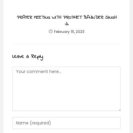
PRAYER MEETING WITH PROPHET BAJINDER SINGH
JI.
February 15, 2023
Leave a Reply
Comment
Enter
your