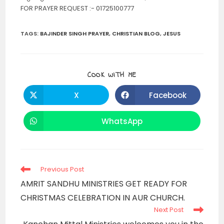
FOR PRAYER REQUEST :- 01725100777
TAGS
:
BAJINDER SINGH PRAYER
,
CHRISTIAN BLOG
,
JESUS
SHARE
COOK WITH ME
THIS
CONTENT
X
Facebook
Opens
Opens
in
in
a
a
new
new
WhatsApp
Opens
window
window
in
a
new
window
Read
Previous Post
more
AMRIT SANDHU MINISTRIES GET READY FOR
articles
CHRISTMAS CELEBRATION IN AUR CHURCH.
Next Post