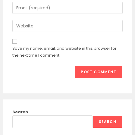
name
Enter
or
your
username
email
Enter
to
address
your
comment
to
website
comment
URL
Save my name, email, and website in this browser for
(optional)
the next time I comment.
Search
SEARCH