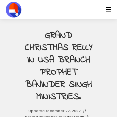
Skip
to
content
GRAND
CHRISTMAS RELLY
IN USA BRANCH
PROPHET
BAJINDER SINGH
MINISTRIES.
Updated
December 22, 2022
Posted in
Prophet Bajinder Singh