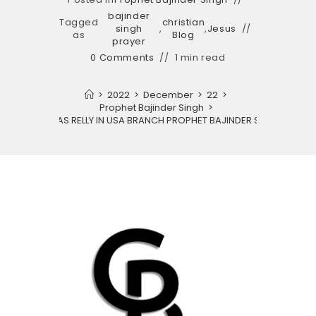
bajinder
Tagged
christian
singh
,
,
Jesus
as
Blog
prayer
0 Comments
1 min read
>
2022
>
December
>
22
>
Prophet Bajinder Singh
>
ND CHRISTMAS RELLY IN USA BRANCH PROPHET BAJINDER SINGH MINISTR