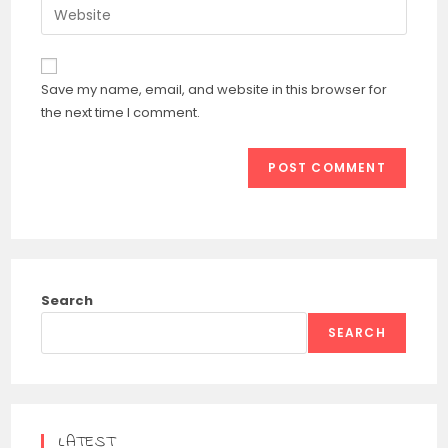
Enter
to
address
your
comment
to
website
comment
URL
Save my name, email, and website in this browser for
(optional)
the next time I comment.
Search
SEARCH
LATEST