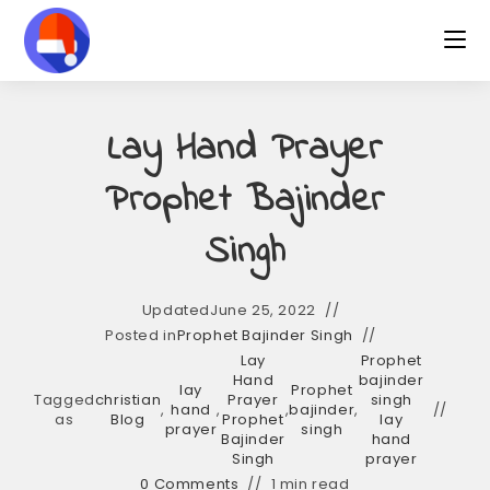
Skip
to
content
Lay Hand Prayer
Prophet Bajinder
Singh
Updated
June 25, 2022
Posted in
Prophet Bajinder Singh
Lay
Prophet
Hand
bajinder
lay
Prophet
Tagged
christian
Prayer
singh
,
hand
,
,
bajinder
,
as
Blog
Prophet
lay
prayer
singh
Bajinder
hand
Singh
prayer
0 Comments
1 min read