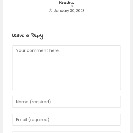
Ministry.
January 30, 2023
Leave a Reply
Comment
Enter
your
name
Enter
or
your
username
email