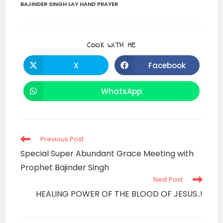
BAJINDER SINGH LAY HAND PRAYER
SHARE
COOK WITH ME
THIS
CONTENT
X
Facebook
Opens
Opens
in
in
a
a
new
new
WhatsApp
Opens
window
window
in
a
new
window
Read
Previous Post
more
Special Super Abundant Grace Meeting with
articles
Prophet Bajinder Singh
Next Post
HEALING POWER OF THE BLOOD OF JESUS..!