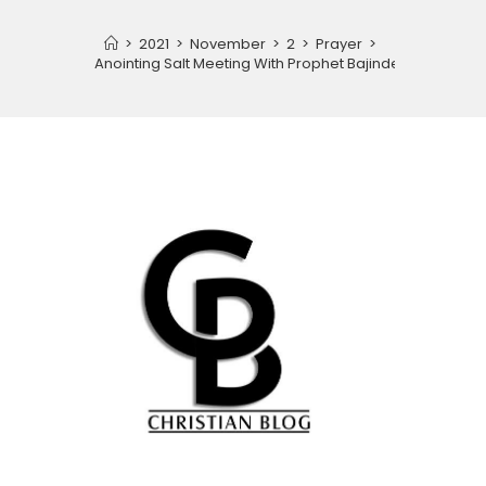
>
2021
>
November
>
2
>
Prayer
>
Special Anointing Salt Meeting With Prophet Bajinder Singh