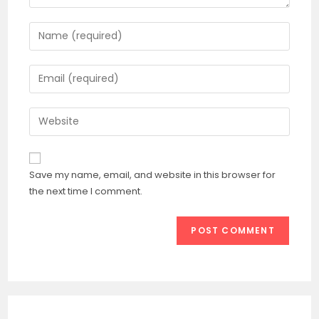
Enter
your
name
Enter
or
your
username
email
Enter
to
address
your
comment
to
website
comment
URL
Save my name, email, and website in this browser for
(optional)
the next time I comment.