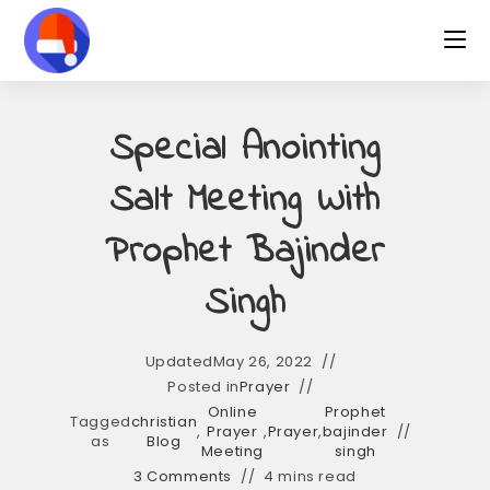
Skip
to
content
Special Anointing
Salt Meeting With
Prophet Bajinder
Singh
Updated
May 26, 2022
Posted in
Prayer
Online
Prophet
Tagged
christian
,
Prayer
,
Prayer
,
bajinder
as
Blog
Meeting
singh
3 Comments
4 mins read