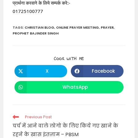
प्रार्थना करवाने के लिये सम्पर्क करे:-
01725100777
TAGS
:
CHRISTIAN BLOG
,
ONLINE PRAYER MEETING
,
PRAYER
,
PROPHET BAJINDER SINGH
SHARE
COOK WITH ME
THIS
CONTENT
X
Facebook
Opens
Opens
in
in
a
a
new
new
WhatsApp
Opens
window
window
in
a
new
window
Read
Previous Post
more
चर्च में आने वाले लोगो के लिए किये गए खाने के
articles
रहने के खास इंतज़ाम – PBSM