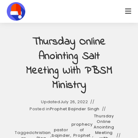
Skip
to
content
Thursday Online
Anointing Salt
Meeting With PBSM
Ministry
Updated
July 26, 2022
Posted in
Prophet Bajinder Singh
Thursday
Online
prophecy
Anointing
pastor
of
Tagged
christian
Meeting
,
bajinder
,
Prophet
,