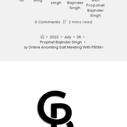
as
Blog
with
singh
Bajinder
Propohet
Singh.
Bajinder
Singh
0 Comments
2 mins read
>
2022
>
July
>
26
>
Prophet Bajinder Singh
>
Thursday Online Anointing Salt Meeting With PBSM ministry