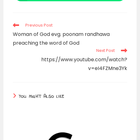
in
a
new
window
Read
Previous Post
more
Woman of God evg. poonam randhawa
articles
preaching the word of God
Next Post
https://www.youtube.com/watch?
v=eI4FZMne3Yk
YOU MIGHT ALSO LIKE