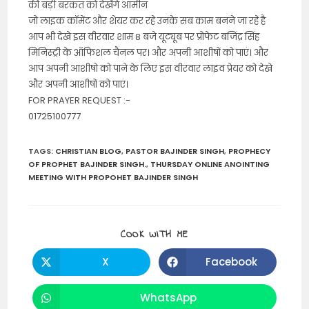
की बड़ी बरकत को देखेंगे आमीन
जो लाइक कॉमेंट और शेयर कर रहे उनके सब काम बनने जा रहे है
आप भी देखे इस वीरवार शाम 8 बजे यूट्यूब पर प्रोफेट बजिंद्र सिंह
मिनिस्ट्री के ऑफिशल चैनल पर। और अपनी आशीषों को पाएं। और
आप अपनी आशीषो को पाने के लिए इस वीरवार लाइव प्रेयर को देखे
और अपनी आशीषों को पाएं।
FOR PRAYER REQUEST :-
01725100777
TAGS
:
CHRISTIAN BLOG
,
PASTOR BAJINDER SINGH
,
PROPHECY
OF PROPHET BAJINDER SINGH.
,
THURSDAY ONLINE ANOINTING
MEETING WITH PROPOHET BAJINDER SINGH
SHARE
COOK WITH ME
THIS
CONTENT
X
Facebook
Opens
Opens
in
in
a
a
new
new
WhatsApp
Opens
window
window