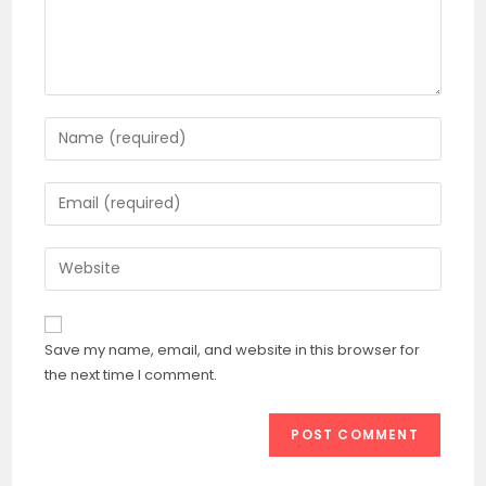
Enter
your
name
Enter
or
your
username
email
Enter
to
address
your
comment
to
website
comment
URL
Save my name, email, and website in this browser for
(optional)
the next time I comment.