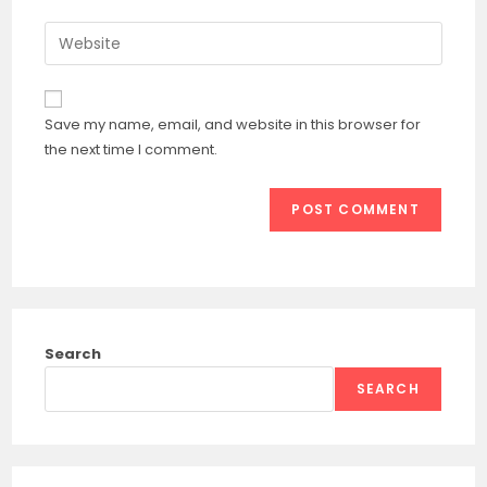
username
email
Enter
to
address
your
comment
to
website
comment
URL
Save my name, email, and website in this browser for
(optional)
the next time I comment.
Search
SEARCH