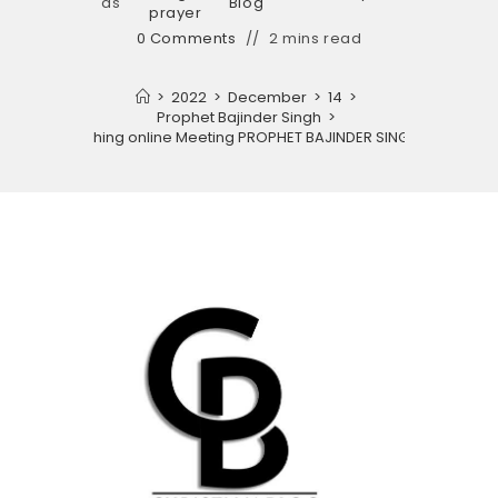
as
Blog
prayer
0 Comments
2 mins read
>
2022
>
December
>
14
>
Prophet Bajinder Singh
>
Special Teaching online Meeting PROPHET BAJINDER SINGH MINISTRIES