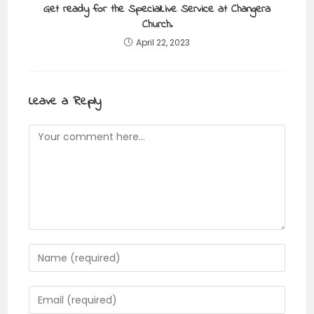
Get ready for the SpecialLive Service at Changera
Church.
April 22, 2023
Leave a Reply
Comment
Enter
your
name
Enter
or
your