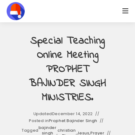
Skip
to
content
Special Teaching
Online Meeting
PROPHET
BAJINDER SINGH
MINISTRIES.
Updated
December 14, 2022
Posted in
Prophet Bajinder Singh
bajinder
Tagged
christian
singh
,
,
Jesus
,
Prayer