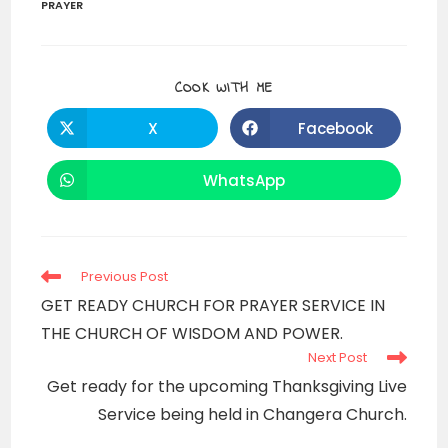
PRAYER
SHARE
COOK WITH ME
THIS
CONTENT
X
Facebook
Opens
Opens
in
in
a
a
new
new
WhatsApp
Opens
window
window
in
a
new
window
Read
Previous Post
more
GET READY CHURCH FOR PRAYER SERVICE IN
articles
THE CHURCH OF WISDOM AND POWER.
Next Post
Get ready for the upcoming Thanksgiving Live
Service being held in Changera Church.