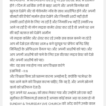
भविष्यवाणी : मैं भविष्यवाणी करता हूँ जो इस वीरवार प्रेयर में शामिल
होंगे 7 दिन में आर्थिक तंगी से बाहर आएंगे और अपने बिजनेस को
खुलता देखेंगे और वो गोवेनमेंट जॉब के साथ आशीषित होंगे और अपनी
बीमारी की रिपोर्ट नार्मल होता देखेंगे और जिनकी शादी नहीं होती
उनकी शादी होने के लिए जा रही है और जिनकी PR नहीं है उनकी PR
आने जा रही है जो लोग लाइक कमेंट शेयर कर रहे है वो अपने घर धन
की बड़ी बरकत को देखेंगे आमीन
जो लाइक कॉमेंट और शेयर कर रहे उनके सब काम बनने जा रहे है
आप भी देखे इस वीरवार शाम 8 बजे यूट्यूब पर प्रोफेट बजिंद्र सिंह
मिनिस्ट्री के ऑफिशल चैनल पर। और अपनी आशीषों को पाएं। और
आप अपनी आशीषो को पाने के लिए इस वीरवार लाइव प्रेयर को देखे
और अपनी आशीषों को पाएं।
नोट: यह सब जब होगा जब आप विश्वास करेंगे
इब्रानियों –11:6
और विश्वास बिना उसे प्रसन्न करना अनहोना है, क्योंकि परमेश्वर के
पास आने वाले को विश्वास करना चाहिए, कि वह है; और अपने खोजने
वालों को प्रतिफल देता है।
लूत अपने घर ANGEL को साथ लेकर गया और उन्होंने उसे एक बड़ी
मुसीबत से निकाला,हो सकता है आपका कोई काम अड़ा या रुका हो जो
SUNDAY & THURSDAY LIVE CHURCH को अटेंड करेंगे उनके काम