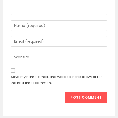
Enter
your
name
Enter
or
your
username
email
Enter
to
address
your
comment
to
website
comment
URL
Save my name, email, and website in this browser for
(optional)
the next time I comment.