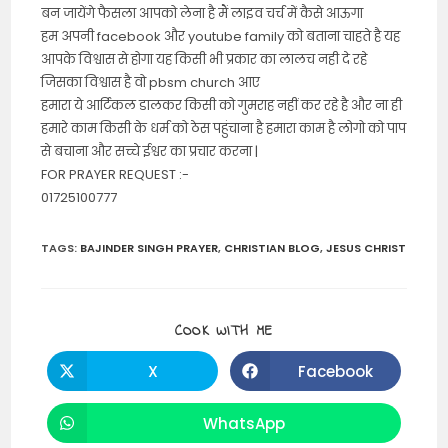
बन जायेंगे फैसला आपको लेना है मैं लाइव चर्च में कैसे आऊगा
हम अपनी facebook और youtube family को बताना चाहते है यह
आपके विश्वास से होगा यह किसी भी प्रकार का लालच नही दे रहे
जिसका विश्वास है वो pbsm church आए
हमारा ये आर्टिकल डालकर किसी को गुमराह नहीं कर रहे है और ना ही
हमारे काम किसी के धर्म को ठेस पहुंचाना है हमारा काम है लोगो को पाप
से बचाना और सच्चे ईश्वर का प्रचार करना |
FOR PRAYER REQUEST :-
01725100777
TAGS
:
BAJINDER SINGH PRAYER
,
CHRISTIAN BLOG
,
JESUS CHRIST
SHARE
COOK WITH ME
THIS
CONTENT
X
Facebook
Opens
Opens
in
in
a
a
new
new
WhatsApp
Opens
window
window
in