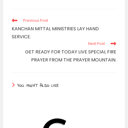
a
new
window
Read
Previous Post
more
KANCHAN MITTAL MINISTRIES LAY HAND
articles
SERVICE.
Next Post
GET READY FOR TODAY LIVE SPECIAL FIRE
PRAYER FROM THE PRAYER MOUNTAIN.
YOU MIGHT ALSO LIKE