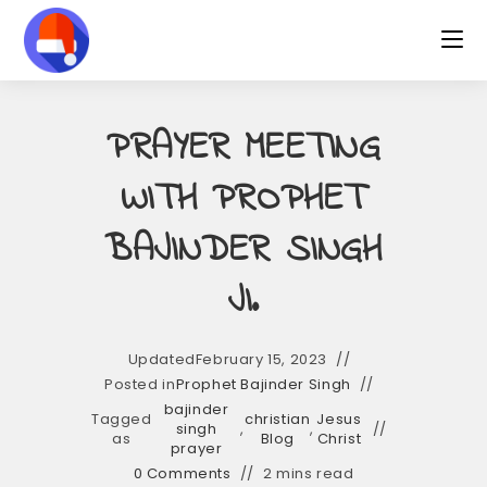
Skip
to
content
PRAYER MEETING
WITH PROPHET
BAJINDER SINGH
JI.
Updated
February 15, 2023
Posted in
Prophet Bajinder Singh
bajinder
Tagged
christian
Jesus
singh
,
,
as
Blog
Christ
prayer
0 Comments
2 mins read