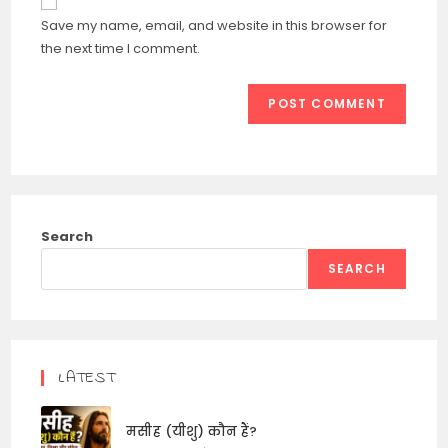
comment
URL
Save my name, email, and website in this browser for
(optional)
the next time I comment.
Search
SEARCH
LATEST
मसीह (यीशु) कौन हैं?