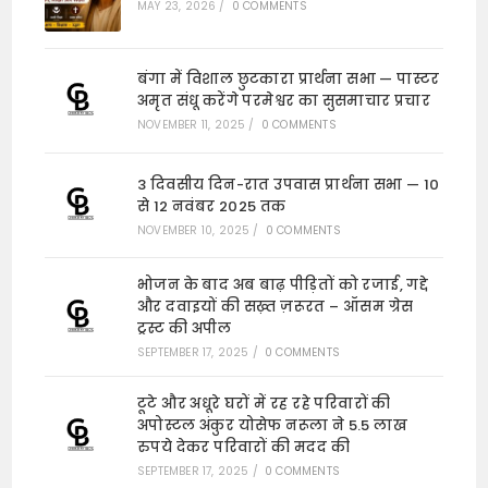
MAY 23, 2026
/
0 COMMENTS
बंगा में विशाल छुटकारा प्रार्थना सभा — पास्टर
अमृत संधू करेंगे परमेश्वर का सुसमाचार प्रचार
NOVEMBER 11, 2025
/
0 COMMENTS
3 दिवसीय दिन-रात उपवास प्रार्थना सभा — 10
से 12 नवंबर 2025 तक
NOVEMBER 10, 2025
/
0 COMMENTS
भोजन के बाद अब बाढ़ पीड़ितों को रजाई, गद्दे
और दवाइयों की सख़्त ज़रूरत – ऑसम ग्रेस
ट्रस्ट की अपील
SEPTEMBER 17, 2025
/
0 COMMENTS
टूटे और अधूरे घरों में रह रहे परिवारों की
अपोस्टल अंकुर योसेफ नरूला ने 5.5 लाख
रुपये देकर परिवारों की मदद की
SEPTEMBER 17, 2025
/
0 COMMENTS