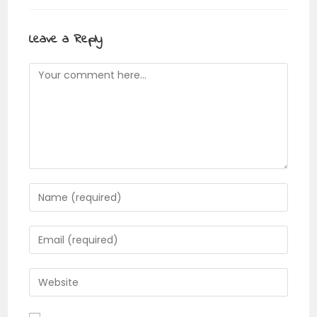
Leave a Reply
Comment
Enter
your
name
Enter
or
your
username
email
Enter
to
address
your
comment
to
website