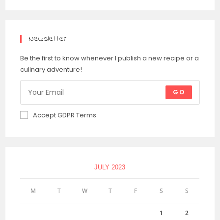
Newsletter
Be the first to know whenever I publish a new recipe or a
culinary adventure!
GO
Accept GDPR Terms
JULY 2023
M
T
W
T
F
S
S
1
2