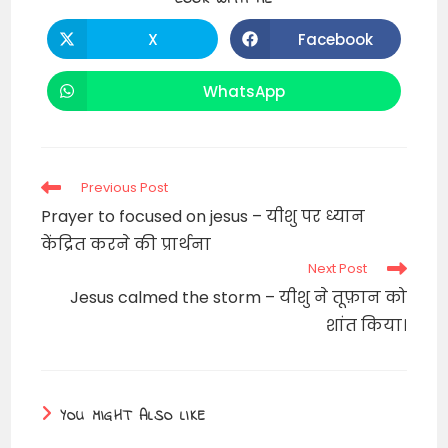
THIS
CONTENT
X
Facebook
Opens
Opens
in
in
a
a
new
new
WhatsApp
Opens
window
window
in
a
new
window
Read
Previous Post
more
Prayer to focused on jesus – यीशु पर ध्यान
articles
केंद्रित करने की प्रार्थना
Next Post
Jesus calmed the storm – यीशु ने तूफ़ान को
शांत किया।
YOU MIGHT ALSO LIKE