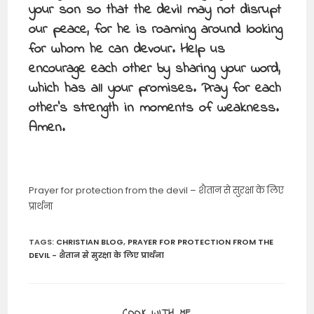
your son so that the devil may not disrupt
our peace, for he is roaming around looking
for whom he can devour. Help us
encourage each other by sharing your word,
which has all your promises. Pray for each
other’s strength in moments of weakness.
Amen.
Prayer for protection from the devil – शैतान से सुरक्षा के लिए
प्रार्थना
TAGS
:
CHRISTIAN BLOG
,
PRAYER FOR PROTECTION FROM THE
DEVIL - शैतान से सुरक्षा के लिए प्रार्थना
SHARE
COOK WITH ME