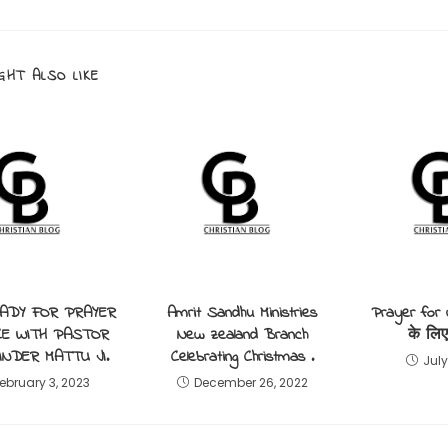
GHT ALSO LIKE
ADY FOR PRAYER
Amrit Sandhu Ministries
Prayer for w
CE WITH PASTOR
New zealand Branch
के लिए 
INDER MATTU JI.
Celebrating Christmas .
July
ebruary 3, 2023
December 26, 2022