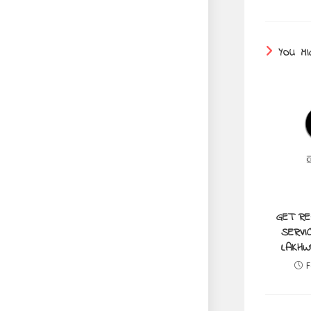
YOU MI
GET RE
SERVI
LAKHW
F