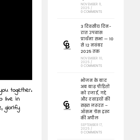
NOVEMBER 11,
2025
/
0 COMMENTS
3 दिवसीय दिन-
रात उपवास
प्रार्थना सभा — 10
से 12 नवंबर
2025 तक
NOVEMBER 10,
2025
/
0 COMMENTS
भोजन के बाद
अब बाढ़ पीड़ितों
ou together.
को रजाई, गद्दे
 live in
और दवाइयों की
सख़्त ज़रूरत –
 glorify
ऑसम ग्रेस ट्रस्ट
की अपील
SEPTEMBER 17,
2025
/
0 COMMENTS