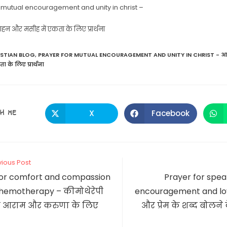
r mutual encouragement and unity in christ –
साहन और मसीह में एकता के लिए प्रार्थना
ISTIAN BLOG
,
PRAYER FOR MUTUAL ENCOURAGEMENT AND UNITY IN CHRIST - आपस
ा के लिए प्रार्थना
SHARE
H ME
X
Facebook
Opens
Opens
in
in
a
a
THIS
new
new
window
window
CONTENT
vious Post
for comfort and compassion
Prayer for spea
chemotherapy – कीमोथेरेपी
encouragement and love
न आराम और करुणा के लिए
और प्रेम के शब्द बोलने क