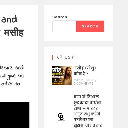
 and
Search
SEARCH
र मसीह
LATEST
desire and
मसीह (यीशु)
कौन हैं?
ill give us
MAY 23, 2026
/
 other to
0 COMMENTS
बंगा में विशाल
छुटकारा प्रार्थना
सभा — पास्टर
अमृत संधू करेंगे
परमेश्वर का
सुसमाचार प्रचार