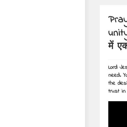
Pray
unit
में ए
Lord Je
need. Yo
the des
trust in