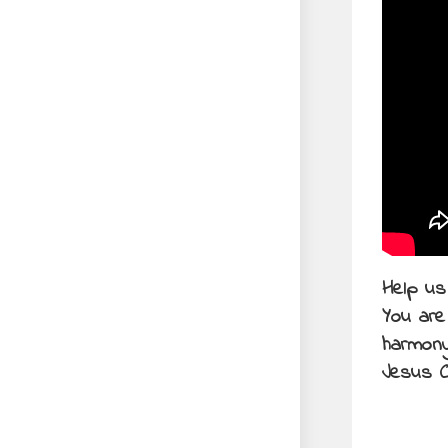
Help us
You are
harmony
Jesus C