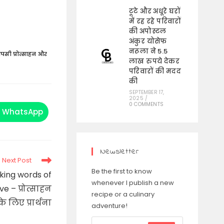
टूटे और अधूरे घरों
में रह रहे परिवारों
की अपोस्टल
अंकुर योसेफ
नरूला ने 5.5
ी प्रोत्साहन और
लाख रुपये देकर
परिवारों की मदद
की
SEPTEMBER 17,
2025
/
0 COMMENTS
WhatsApp
Opens
in
a
new
window
Newsletter
Next Post
Be the first to know
king words of
whenever I publish a new
 – प्रोत्साहन
recipe or a culinary
े लिए प्रार्थना
adventure!