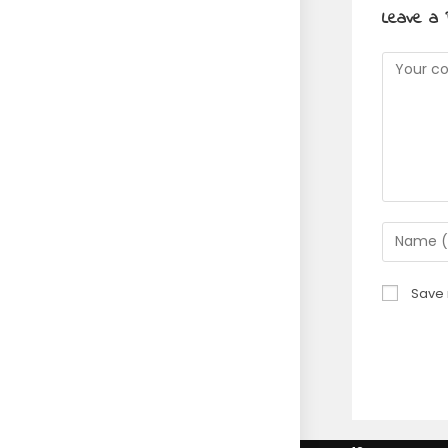
Leave a 
Commen
Enter
your
name
Save 
or
usernam
to
commen