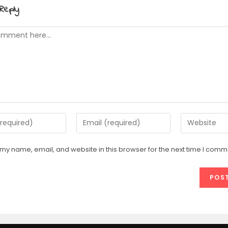
Reply
t
Enter
Enter
your
your
email
website
my name, email, and website in this browser for the next time I comm
address
URL
e
to
(optional)
comment
t