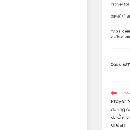
Prayer fo
आपसी प्रोत्
TAGS
:
CHR
मसीह में एकत
COOK WIT
Read
Pre
more
Prayer 
articles
during 
के दौरा
प्रार्थना