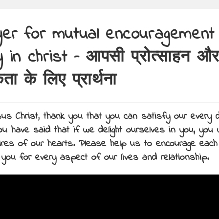
er for mutual encouragement
y in christ – आपसी प्रोत्साहन औ
कता के लिए प्रार्थना
sus Christ, thank you that you can satisfy our every 
u have said that if we delight ourselves in you, you w
ires of our hearts. Please help us to encourage each
 you for every aspect of our lives and relationship.