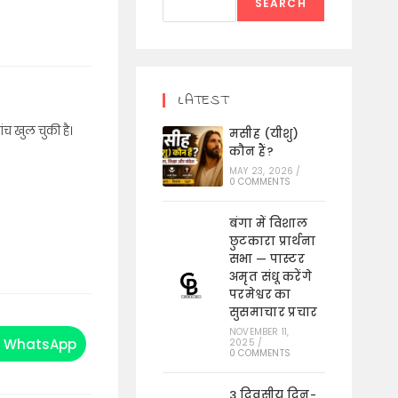
SEARCH
LATEST
ंच खुल चुकी है।
मसीह (यीशु)
कौन हैं?
MAY 23, 2026
/
0 COMMENTS
बंगा में विशाल
छुटकारा प्रार्थना
सभा — पास्टर
अमृत संधू करेंगे
परमेश्वर का
सुसमाचार प्रचार
NOVEMBER 11,
WhatsApp
2025
/
Opens
0 COMMENTS
in
a
new
3 दिवसीय दिन-