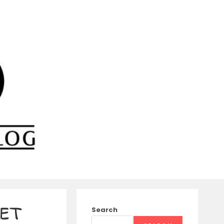
HET
Search