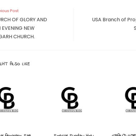
window
window
CONTENT
vious Post
URCH OF GLORY AND
USA Branch of Pro
 EVENING NEW
GARH CHURCH.
GHT ALSO LIKE
al Anointing Salt
Special Sunday Holy
GRAND OPE