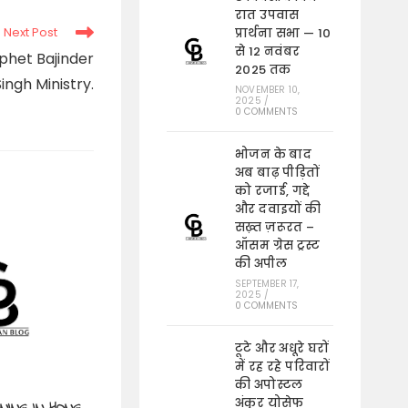
window
रात उपवास
Next Post
प्रार्थना सभा — 10
से 12 नवंबर
phet Bajinder
2025 तक
Singh Ministry.
NOVEMBER 10,
2025
/
0 COMMENTS
भोजन के बाद
अब बाढ़ पीड़ितों
को रजाई, गद्दे
और दवाइयों की
सख़्त ज़रूरत –
ऑसम ग्रेस ट्रस्ट
की अपील
SEPTEMBER 17,
2025
/
0 COMMENTS
टूटे और अधूरे घरों
में रह रहे परिवारों
की अपोस्टल
अंकुर योसेफ
NING IN HONG