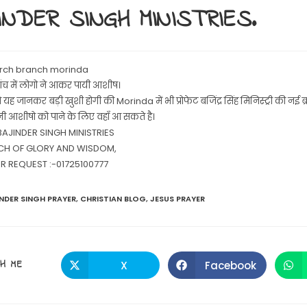
INDER SINGH MINISTRIES.
rch branch morinda
ांच में लोगो ने आकर पायी आशीष।
ह जानकर बड़ी खुशी होगी की Morinda में भी प्रोफेट बजिंद्र सिंह मिनिस्ट्री की नई ब्रा
 आशीषो को पाने के लिए वहाँ आ सकते है।
AJINDER SINGH MINISTRIES
CH OF GLORY AND WISDOM,
R REQUEST :-01725100777
NDER SINGH PRAYER
,
CHRISTIAN BLOG
,
JESUS PRAYER
SHARE
H ME
X
Facebook
Opens
Opens
in
in
a
a
THIS
new
new