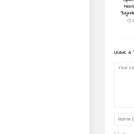
Meeti
Bajinde
Leave a 
Commen
Enter
your
name