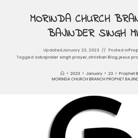
MORINDA CHURCH BRA
BAJINDER SINGH MI
Updated
January 23, 2023
Posted in
Prop
Tagged as
bajinder singh prayer
,
christian Blog
,
jesus pr
>
2023
>
January
>
23
>
Prophet B
MORINDA CHURCH BRANCH PROPHET BAJINDER