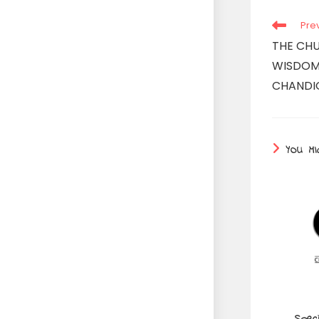
Read
Pre
more
THE CH
articles
WISDOM
CHANDI
YOU MI
Speci