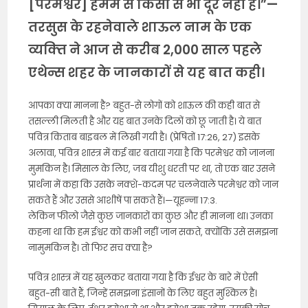
[परमेश्वर] हममें से किसी से भी दूर नहीं है।”—
तरसुस के रहनेवाले शाऊल नाम के एक
व्यक्‍ति ने आज से करीब 2,000 साल पहले
एथेन्स शहर के जानकारों से यह बात कही।
आपका क्या मानना है? बहुत-से लोगों को शाऊल की कही बात से
तसल्ली मिलती है और यह बात उनके दिलों को छू जाती है। ये बात
पवित्र किताब बाइबल में लिखी गयी है। (प्रेषितों 17:26, 27) इसके
अलावा, पवित्र शास्त्र में कई बार बताया गया है कि परमेश्वर को जानना
मुमकिन है। मिसाल के लिए, जब यीशु धरती पर था, तो एक बार उसने
प्रार्थना में कहा कि उसके नक्शे-कदम पर चलनेवाले परमेश्वर को जान
सकते हैं और उससे आशीषें पा सकते हैं।—यूहन्ना 17:3.
लेकिन फीलो जैसे कुछ जानकारों का कुछ और ही मानना था। उनका
कहना था कि हम ईश्वर को कभी नहीं जान सकते, क्योंकि उसे समझना
नामुमकिन है। तो फिर सच क्या है?
पवित्र शास्त्र में यह खुलकर बताया गया है कि ईश्वर के बारे में ऐसी
बहुत-सी बातें हैं, जिन्हें समझना इंसानों के लिए बहुत मुश्किल है।