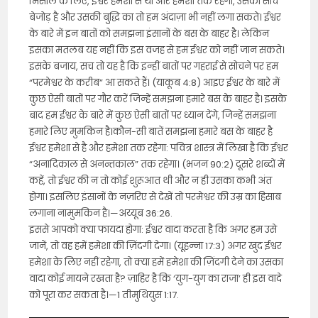
मिसाल के लिए, ईश्वर हमेशा से था और हमेशा तक रहेगा, उसकी सोच
बेजोड़ है और उसकी बुद्धि का तो हम अंदाज़ा भी नहीं लगा सकते। ईश्वर
के बारे में इन बातों को समझना इंसानों के बस के बाहर है। लेकिन
इसका मतलब यह नहीं कि इस वजह से हम ईश्वर को नहीं जान सकते।
इसके बजाय, सच तो यह है कि इन्हीं बातों पर गहराई से सोचने पर हम
“परमेश्वर के करीब” आ सकते हैं। (याकूब 4:8) आइए ईश्वर के बारे में
कुछ ऐसी बातों पर गौर करें जिन्हें समझना हमारे बस के बाहर है। इसके
बाद हम ईश्वर के बारे में कुछ ऐसी बातों पर ध्यान देंगे, जिन्हें समझना
हमारे लिए मुमकिन है।कौन-सी बातें समझना हमारे बस के बाहर है
ईश्वर हमेशा से है और हमेशा तक रहेगा: पवित्र शास्त्र में लिखा है कि ईश्वर
“अनादिकाल से अनन्तकाल” तक रहेगा। (भजन 90:2) दूसरे शब्दों में
कहें, तो ईश्वर की न तो कोई शुरूआत थी और न ही उसका कभी अंत
होगा। इसलिए इंसानों के नज़रिए से देखें तो परमेश्वर की उम्र का हिसाब
लगाना नामुमकिन है।—अय्यूब 36:26.
इससे आपको क्या फायदा होगा: ईश्वर वादा करता है कि अगर हम उसे
जानें, तो वह हमें हमेशा की ज़िंदगी देगा। (यूहन्ना 17:3) अगर खुद ईश्वर
हमेशा के लिए नहीं रहेगा, तो क्या हमें हमेशा की ज़िंदगी देने का उसका
वादा कोई मायने रखता है? ज़ाहिर है कि ‘युग-युग का राजा’ ही इस वादे
को पूरा कर सकता है।—1 तीमुथियुस 1:17.