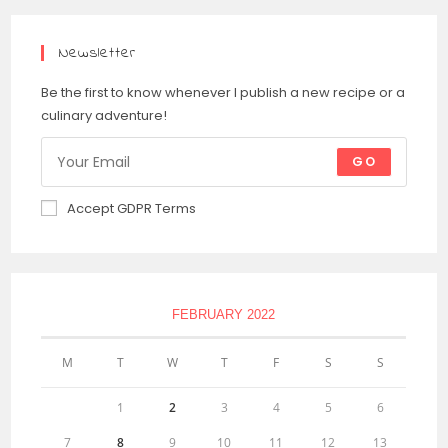
Newsletter
Be the first to know whenever I publish a new recipe or a
culinary adventure!
GO
Accept GDPR Terms
FEBRUARY 2022
M
T
W
T
F
S
S
1
2
3
4
5
6
7
8
9
10
11
12
13