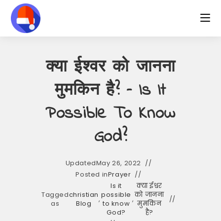
Skip
to
content
क्या ईश्वर को जानना
मुमकिन है? – Is It
Possible To Know
God?
Updated
May 26, 2022
Posted in
Prayer
Is it
क्या ईश्वर
Tagged
christian
possible
को जानना
,
,
as
Blog
to know
मुमकिन
God?
है?