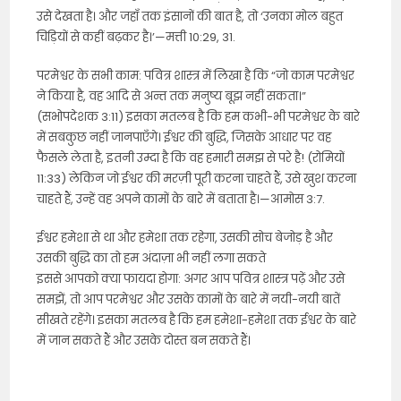
उसे देखता है। और जहाँ तक इंसानों की बात है, तो ‘उनका मोल बहुत
चिड़ियों से कहीं बढ़कर है।’—मत्ती 10:29, 31.
परमेश्वर के सभी काम: पवित्र शास्त्र में लिखा है कि “जो काम परमेश्वर
ने किया है, वह आदि से अन्त तक मनुष्य बूझ नहीं सकता।”
(सभोपदेशक 3:11) इसका मतलब है कि हम कभी-भी परमेश्वर के बारे
में सबकुछ नहीं जानपाएँगे। ईश्वर की बुद्धि, जिसके आधार पर वह
फैसले लेता है, इतनी उम्दा है कि वह हमारी समझ से परे है! (रोमियों
11:33) लेकिन जो ईश्वर की मरज़ी पूरी करना चाहते हैं, उसे खुश करना
चाहते हैं, उन्हें वह अपने कामों के बारे में बताता है।—आमोस 3:7.
ईश्वर हमेशा से था और हमेशा तक रहेगा, उसकी सोच बेजोड़ है और
उसकी बुद्धि का तो हम अंदाज़ा भी नहीं लगा सकते
इससे आपको क्या फायदा होगा: अगर आप पवित्र शास्त्र पढ़ें और उसे
समझें, तो आप परमेश्वर और उसके कामों के बारे में नयी-नयी बातें
सीखते रहेंगे। इसका मतलब है कि हम हमेशा-हमेशा तक ईश्वर के बारे
में जान सकते हैं और उसके दोस्त बन सकते हैं।