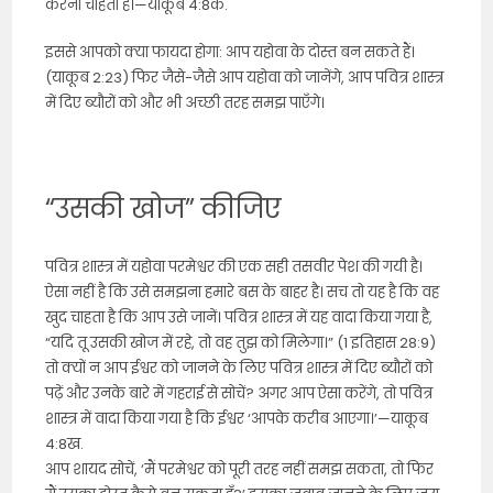
करना चाहता है।—याकूब 4:8क.
इससे आपको क्या फायदा होगा: आप यहोवा के दोस्त बन सकते हैं।
(याकूब 2:23) फिर जैसे-जैसे आप यहोवा को जानेंगे, आप पवित्र शास्त्र
में दिए ब्यौरों को और भी अच्छी तरह समझ पाएँगे।
“उसकी खोज” कीजिए
पवित्र शास्त्र में यहोवा परमेश्वर की एक सही तसवीर पेश की गयी है।
ऐसा नहीं है कि उसे समझना हमारे बस के बाहर है। सच तो यह है कि वह
खुद चाहता है कि आप उसे जानें। पवित्र शास्त्र में यह वादा किया गया है,
“यदि तू उसकी खोज में रहे, तो वह तुझ को मिलेगा।” (1 इतिहास 28:9)
तो क्यों न आप ईश्वर को जानने के लिए पवित्र शास्त्र में दिए ब्यौरों को
पढ़ें और उनके बारे में गहराई से सोचें? अगर आप ऐसा करेंगे, तो पवित्र
शास्त्र में वादा किया गया है कि ईश्वर ‘आपके करीब आएगा।’—याकूब
4:8ख.
आप शायद सोचें, ‘मैं परमेश्वर को पूरी तरह नहीं समझ सकता, तो फिर