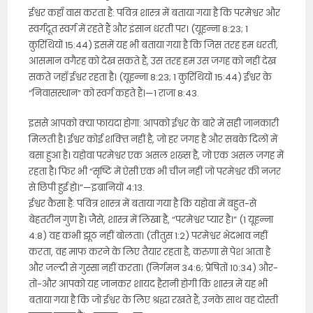
ईश्वर कहाँ वास करता है: पवित्र शास्त्र में बताया गया है कि परमेश्वर और
स्वर्गदूत स्वर्ग में रहते हैं और इंसान धरती पर। (यूहन्ना 8:23; 1
कुरिंथियों 15:44) इसमें यह भी बताया गया है कि जिस तरह हम धरती,
आसमान वगैरह को देख सकते हैं, उस तरह हम उस जगह को नहीं देख
सकते जहाँ ईश्वर रहता है। (यूहन्ना 8:23; 1 कुरिंथियों 15:44) ईश्वर के
“निवासस्थान” को स्वर्ग कहते हैं।—1 राजा 8:43.
इससे आपको क्या फायदा होगा: आपको ईश्वर के बारे में सही जानकारी
मिलती है। ईश्वर कोई शक्‍ति नहीं है, जो हर जगह है और सबके दिलों में
बसा हुआ है। यहोवा परमेश्वर एक असल शख्स है, जो एक असल जगह में
रहता है। फिर भी “सृष्टि में ऐसी एक भी चीज़ नहीं जो परमेश्वर की नज़र
से छिपी हुई हो।”—इब्रानियों 4:13.
ईश्वर कैसा है: पवित्र शास्त्र में बताया गया है कि यहोवा में बहुत-से
बेहतरीन गुण हैं। जैसे, शास्त्र में लिखा है, “परमेश्वर प्यार है।” (1 यूहन्ना
4:8) वह कभी झूठ नहीं बोलता। (तीतुस 1:2) परमेश्वर भेदभाव नहीं
करता, वह माफ करने के लिए तैयार रहता है, करुणा से पेश आता है
और जल्दी से गुस्सा नहीं करता। (निर्गमन 34:6; प्रेषितों 10:34) और-
तो-और आपको यह जानकर शायद हैरानी होगी कि शास्त्र में यह भी
बताया गया है कि जो ईश्वर के लिए श्रद्धा रखते हैं, उनके साथ वह दोस्ती