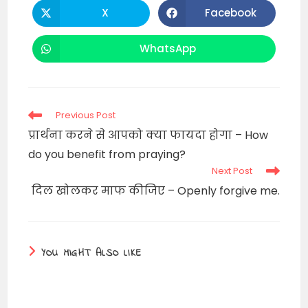
CONTENT
X
Facebook
Opens
Opens
in
in
a
a
new
new
WhatsApp
Opens
window
window
in
a
new
window
Read
Previous Post
more
प्रार्थना करने से आपको क्या फायदा होगा – How
articles
do you benefit from praying?
Next Post
दिल खोलकर माफ कीजिए – Openly forgive me.
YOU MIGHT ALSO LIKE