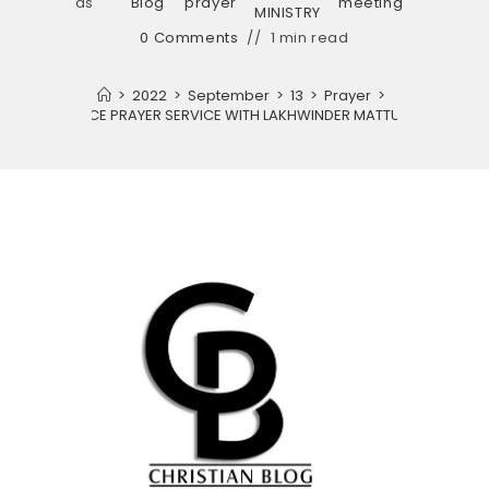
as
Blog
prayer
meeting
MINISTRY
0 Comments
1 min read
>
2022
>
September
>
13
>
Prayer
>
DELIVERANCE PRAYER SERVICE WITH LAKHWINDER MATTU MINISTRIES