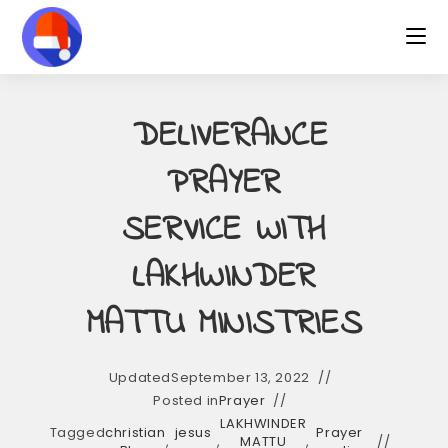
Skip
to
content
DELIVERANCE
PRAYER
SERVICE WITH
LAKHWINDER
MATTU MINISTRIES
Updated
September 13, 2022
Posted in
Prayer
LAKHWINDER
Tagged
christian
jesus
Prayer
,
,
MATTU
,