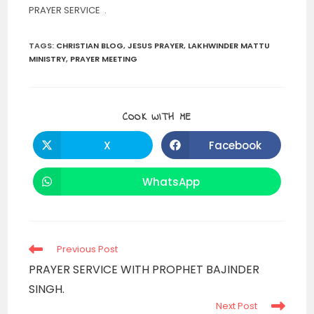
PRAYER SERVICE .
TAGS
:
CHRISTIAN BLOG
,
JESUS PRAYER
,
LAKHWINDER MATTU
MINISTRY
,
PRAYER MEETING
SHARE
COOK WITH ME
THIS
CONTENT
X
Facebook
Opens
Opens
in
in
a
a
new
new
WhatsApp
Opens
window
window
in
a
new
window
Read
Previous Post
more
PRAYER SERVICE WITH PROPHET BAJINDER
articles
SINGH.
Next Post