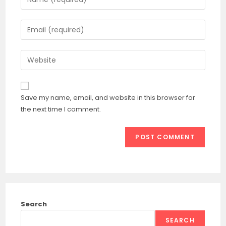
your
name
Enter
or
your
username
email
Enter
to
address
your
comment
to
website
comment
URL
Save my name, email, and website in this browser for
(optional)
the next time I comment.
Search
SEARCH